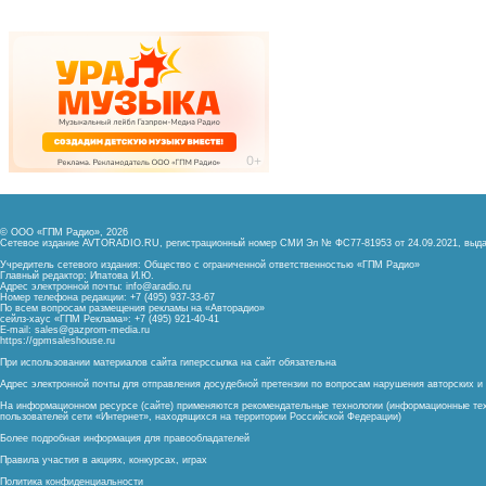
© ООО «ГПМ Радио», 2026
Сетевое издание AVTORADIO.RU, регистрационный номер
СМИ Эл № ФС77-81953 от 24.09.2021,
выда
Учредитель сетевого издания: Общество с ограниченной ответственностью «ГПМ Радио»
Главный редактор: Ипатова И.Ю.
Адрес электронной почты:
info@aradio.ru
Номер телефона редакции: +7 (495) 937-33-67
По всем вопросам размещения рекламы на «Авторадио»
сейлз-хаус «ГПМ Реклама»: +7 (495) 921-40-41
E-mail:
sales@gazprom-media.ru
https://gpmsaleshouse.ru
При использовании материалов сайта гиперссылка на сайт обязательна
Адрес электронной почты для отправления досудебной претензии по вопросам нарушения авторских 
На информационном ресурсе (сайте) применяются рекомендательные технологии (информационные тех
пользователей сети «Интернет», находящихся на территории Российской Федерации)
Более подробная информация для правообладателей
Правила участия в акциях, конкурсах, играх
Политика конфиденциальности