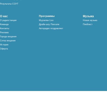
Результаты СОУТ
О нас
Программы
Музыка
О радиостанции
Мурзилки Live
Новая музыка
Команда
Драйв-шоу Поехали
Плейлист
Контакты
Авторадио поздравляет
Реклама
Города вещания
Сетка вещания
История
Оферта