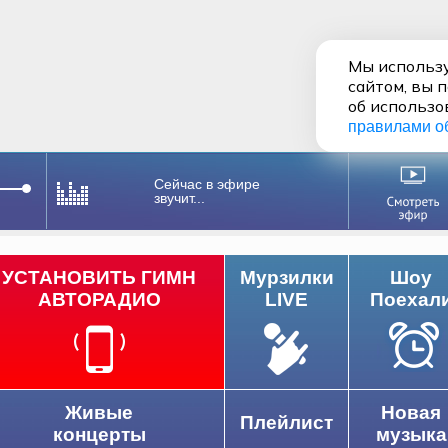
Мы использу
сайтом, вы 
об использо
правилами о
Сейчас в эфире
звучит...
УСТАНОВИТЬ ГИМН
Мурзилки
Шоу
АВТОРАДИО
LIVE
Поехал
Живые
Новая
Плейлист
концерты
музыка