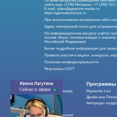
По всем вопросам размещения рекламы 
сейлз-хаус «ГПМ Реклама»: +7 (495) 921-
E-mail:
sales@gazprom-media.ru
https://gpmsaleshouse.ru
При использовании материалов сайта гип
Адрес электронной почты для отправлен
На информационном ресурсе (сайте) пр
основе сбора, систематизации и анализа
Российской Федерации)
Более подробная информация для прав
Правила участия в акциях, конкурсах, игр
Политика конфиденциальности
Результаты СОУТ
Скрыть
Ирина Лагутина
О нас
Программы
Сейчас в эфире
О радиостанции
Мурзилки Live
Команда
Драйв-шоу Поеха
Контакты
Авторадио поздр
Реклама
Города вещания