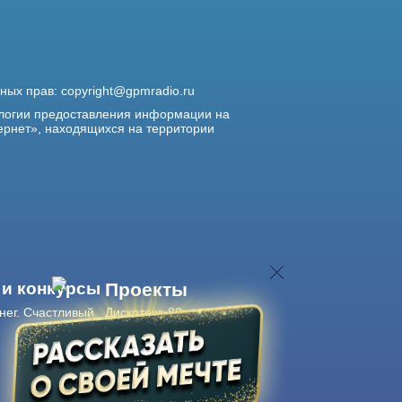
жных прав:
copyright@gpmradio.ru
логии предоставления информации на
ернет», находящихся на территории
 и конкурсы
Проекты
нег. Счастливый
Дискотека 80-х
Живые концерты
Журнал Авторадио
Авторадио
в смартфоне