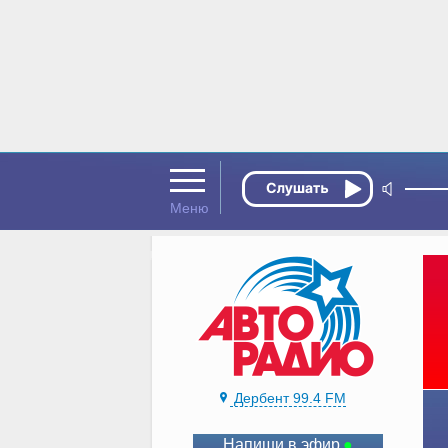
Дербент 99.4 FM
Напиши в эфир