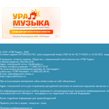
© ООО «ГПМ Радио», 2026
Сетевое издание AVTORADIO.RU, регистрационный номер
СМИ Эл № ФС77-81953 от 24.09.2021,
выда
Учредитель сетевого издания: Общество с ограниченной ответственностью «ГПМ Радио»
Главный редактор: Ипатова И.Ю.
Адрес электронной почты:
info@aradio.ru
Номер телефона редакции: +7 (495) 937-33-67
По всем вопросам размещения рекламы на «Авторадио»
сейлз-хаус «ГПМ Реклама»: +7 (495) 921-40-41
E-mail:
sales@gazprom-media.ru
https://gpmsaleshouse.ru
При использовании материалов сайта гиперссылка на сайт обязательна
Адрес электронной почты для отправления досудебной претензии по вопросам нарушения авторских 
На информационном ресурсе (сайте) применяются рекомендательные технологии (информационные тех
пользователей сети «Интернет», находящихся на территории Российской Федерации)
Более подробная информация для правообладателей
Правила участия в акциях, конкурсах, играх
Политика конфиденциальности