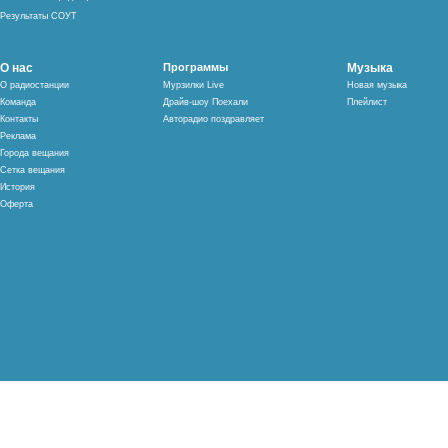
Результаты СОУТ
О нас
Программы
Музыка
О радиостанции
Мурзилки Live
Новая музыка
Команда
Драйв-шоу Поехали
Плейлист
Контакты
Авторадио поздравляет
Реклама
Города вещания
Сетка вещания
История
Оферта