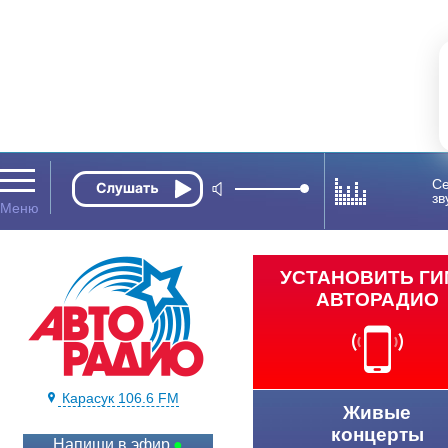
Се
зв
УСТАНОВИТЬ Г
АВТОРАДИО
Карасук 106.6 FM
Живые
концерты
Напиши в эфир