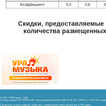
© ООО «ГПМ Радио», 2026
Сетевое издание AVTORADIO.RU, регистрационный номер
СМИ Эл № ФС77-81953 от 24.09.2021,
выда
Учредитель сетевого издания: Общество с ограниченной ответственностью «ГПМ Радио»