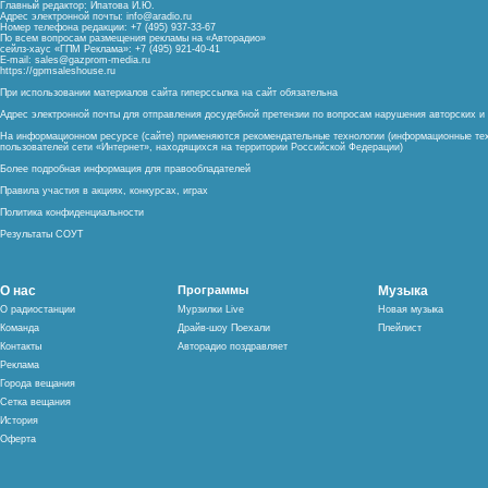
Главный редактор: Ипатова И.Ю.
Адрес электронной почты:
info@aradio.ru
Номер телефона редакции: +7 (495) 937-33-67
По всем вопросам размещения рекламы на «Авторадио»
сейлз-хаус «ГПМ Реклама»: +7 (495) 921-40-41
E-mail:
sales@gazprom-media.ru
https://gpmsaleshouse.ru
При использовании материалов сайта гиперссылка на сайт обязательна
Адрес электронной почты для отправления досудебной претензии по вопросам нарушения авторских 
На информационном ресурсе (сайте) применяются рекомендательные технологии (информационные тех
пользователей сети «Интернет», находящихся на территории Российской Федерации)
Более подробная информация для правообладателей
Правила участия в акциях, конкурсах, играх
Политика конфиденциальности
Результаты СОУТ
О нас
Программы
Музыка
О радиостанции
Мурзилки Live
Новая музыка
Команда
Драйв-шоу Поехали
Плейлист
Контакты
Авторадио поздравляет
Реклама
Города вещания
Сетка вещания
История
Оферта