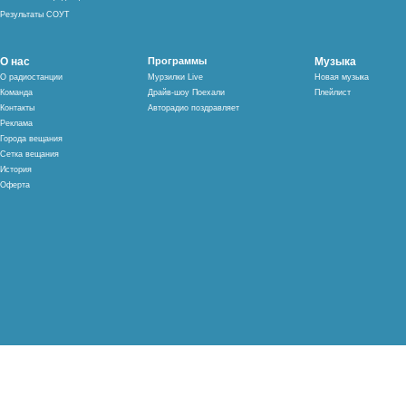
Результаты СОУТ
О нас
Программы
Музыка
О радиостанции
Мурзилки Live
Новая музыка
Команда
Драйв-шоу Поехали
Плейлист
Контакты
Авторадио поздравляет
Реклама
Города вещания
Сетка вещания
История
Оферта