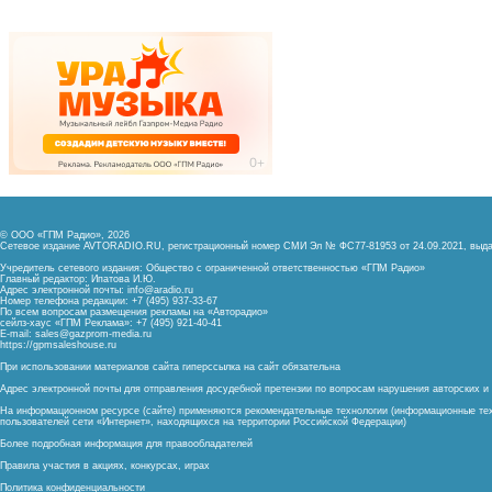
© ООО «ГПМ Радио», 2026
Сетевое издание AVTORADIO.RU, регистрационный номер
СМИ Эл № ФС77-81953 от 24.09.2021,
выда
Учредитель сетевого издания: Общество с ограниченной ответственностью «ГПМ Радио»
Главный редактор: Ипатова И.Ю.
Адрес электронной почты:
info@aradio.ru
Номер телефона редакции: +7 (495) 937-33-67
По всем вопросам размещения рекламы на «Авторадио»
сейлз-хаус «ГПМ Реклама»: +7 (495) 921-40-41
E-mail:
sales@gazprom-media.ru
https://gpmsaleshouse.ru
При использовании материалов сайта гиперссылка на сайт обязательна
Адрес электронной почты для отправления досудебной претензии по вопросам нарушения авторских 
На информационном ресурсе (сайте) применяются рекомендательные технологии (информационные тех
пользователей сети «Интернет», находящихся на территории Российской Федерации)
Более подробная информация для правообладателей
Правила участия в акциях, конкурсах, играх
Политика конфиденциальности