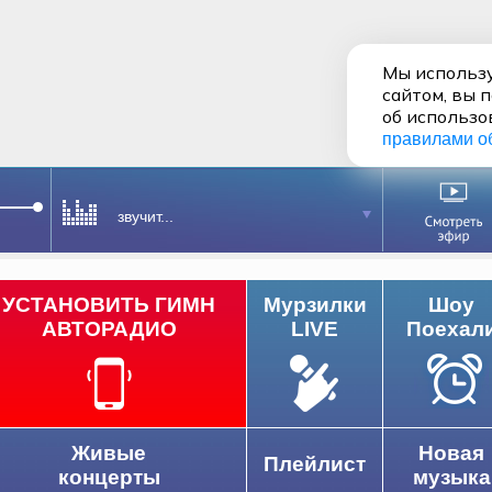
Мы использу
сайтом, вы 
об использо
правилами о
звучит...
УСТАНОВИТЬ ГИМН
Мурзилки
Шоу
АВТОРАДИО
LIVE
Поехал
Живые
Новая
Плейлист
концерты
музыка