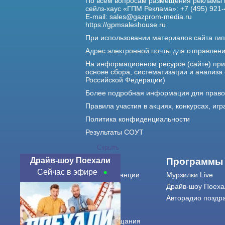
По всем вопросам размещения рекламы 
сейлз-хаус «ГПМ Реклама»: +7 (495) 921-
E-mail:
sales@gazprom-media.ru
https://gpmsaleshouse.ru
При использовании материалов сайта гип
Адрес электронной почты для отправлен
На информационном ресурсе (сайте) пр
основе сбора, систематизации и анализа
Российской Федерации)
Более подробная информация для прав
Правила участия в акциях, конкурсах, игр
Политика конфиденциальности
Результаты СОУТ
Скрыть
Драйв-шоу Поехали
О нас
Программы
Сейчас в эфире
О радиостанции
Мурзилки Live
Команда
Драйв-шоу Поеха
Контакты
Авторадио поздр
Реклама
Города вещания