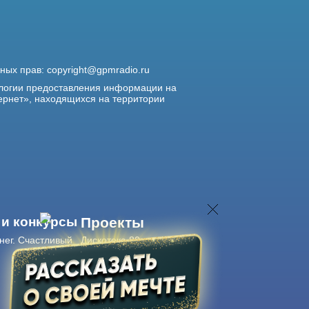
жных прав:
copyright@gpmradio.ru
логии предоставления информации на
ернет», находящихся на территории
 и конкурсы
Проекты
нег. Счастливый
Дискотека 80-х
Живые концерты
Журнал Авторадио
Авторадио
в смартфоне