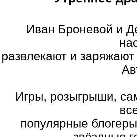
Иван Броневой и Д
на
развлекают и заряжают 
Ав
Игры, розыгрыши, са
все
популярные блогеры
звёздные г