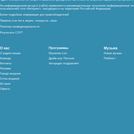
На информационном ресурсе (сайте) применяются рекомендательные технологии (информационные тех
пользователей сети «Интернет», находящихся на территории Российской Федерации)
Более подробная информация для правообладателей
Правила участия в акциях, конкурсах, играх
Политика конфиденциальности
Результаты СОУТ
О нас
Программы
Музыка
О радиостанции
Мурзилки Live
Новая музыка
Команда
Драйв-шоу Поехали
Плейлист
Контакты
Авторадио поздравляет
Реклама
Города вещания
Сетка вещания
История
Оферта