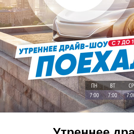
ПН
ВТ
СР
7:00
7:00
7:0
Утреннее др