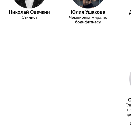
Николай Овечкин
Юлия Ушакова
Стилист
Чемпионка мира по
бодифитнесу
О
Гл
п
пр