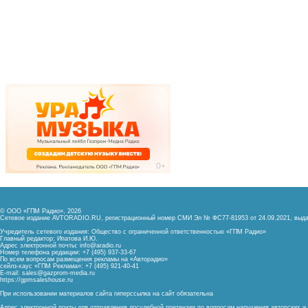
© ООО «ГПМ Радио», 2026
Сетевое издание AVTORADIO.RU, регистрационный номер
СМИ Эл № ФС77-81953 от 24.09.2021,
выда
Учредитель сетевого издания: Общество с ограниченной ответственностью «ГПМ Радио»
Главный редактор: Ипатова И.Ю.
Адрес электронной почты:
info@aradio.ru
Номер телефона редакции: +7 (495) 937-33-67
По всем вопросам размещения рекламы на «Авторадио»
сейлз-хаус «ГПМ Реклама»: +7 (495) 921-40-41
E-mail:
sales@gazprom-media.ru
https://gpmsaleshouse.ru
При использовании материалов сайта гиперссылка на сайт обязательна
Адрес электронной почты для отправления досудебной претензии по вопросам нарушения авторских 