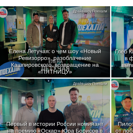
Драйв-шоу Поехали
Елена Летучая: о чем шоу «Новый
Глеб К
Ревизорро», разоблачение
в 
Кашпировского, возвращение на
вып
«ПЯТНИЦУ»
Драйв-шоу Поехали
Первый в истории России номинант
Пилот
на премию «Оскар» Юра Борисов в
от лоб