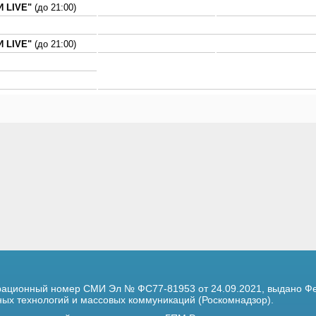
 LIVE"
(до 21:00)
 LIVE"
(до 21:00)
трационный номер
СМИ Эл № ФС77-81953 от 24.09.2021,
выдано Фе
х технологий и массовых коммуникаций (Роскомнадзор).