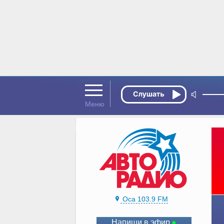
Оса 103.9 FM
Напиши в эфир