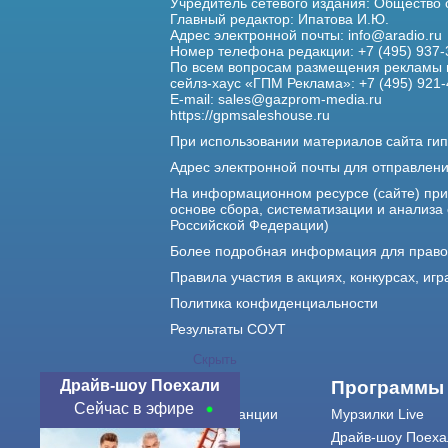
Учредитель сетевого издания: Общество
Главный редактор: Ипатова И.Ю.
Адрес электронной почты:
info@aradio.ru
Номер телефона редакции: +7 (495) 937-
По всем вопросам размещения рекламы 
сейлз-хаус «ГПМ Реклама»: +7 (495) 921-
E-mail:
sales@gazprom-media.ru
https://gpmsaleshouse.ru
При использовании материалов сайта гип
Адрес электронной почты для отправлен
На информационном ресурсе (сайте) пр
основе сбора, систематизации и анализа
Российской Федерации)
Более подробная информация для прав
Правила участия в акциях, конкурсах, игр
Политика конфиденциальности
Результаты СОУТ
Скрыть
Драйв-шоу Поехали
О нас
Программы
Сейчас в эфире
О радиостанции
Мурзилки Live
Команда
Драйв-шоу Поеха