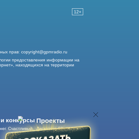
12+
жных прав:
copyright@gpmradio.ru
логии предоставления информации на
ернет», находящихся на территории
 и конкурсы
Проекты
нег. Счастливый
Дискотека 80-х
Живые концерты