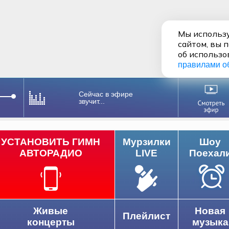
Мы использу
сайтом, вы 
об использо
правилами о
Сейчас в эфире
звучит...
УСТАНОВИТЬ ГИМН
Мурзилки
Шоу
АВТОРАДИО
LIVE
Поехал
Живые
Новая
Плейлист
концерты
музыка