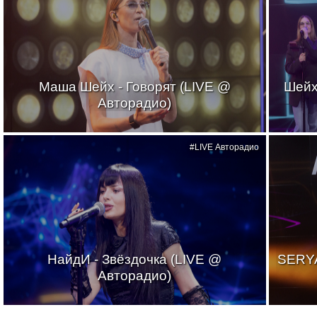
Маша Шейх - Говорят (LIVE @
Шейх
Авторадио)
#LIVE Авторадио
НайдИ - Звёздочка (LIVE @
SERYA
Авторадио)