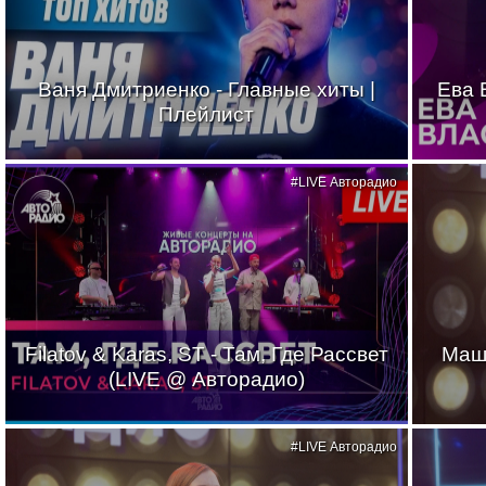
Ваня Дмитриенко - Главные хиты |
Ева 
Плейлист
#LIVE Авторадио
Filatov & Karas, ST - Там, Где Рассвет
Маш
(LIVE @ Авторадио)
#LIVE Авторадио