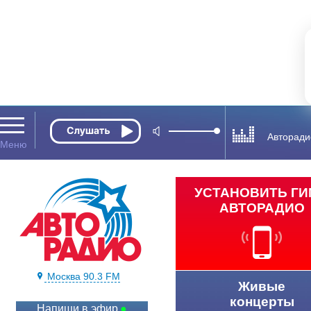
Авторади
УСТАНОВИТЬ Г
АВТОРАДИО
Москва 90.3 FM
Живые
концерты
Напиши в эфир