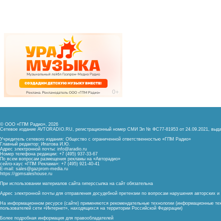
© ООО «ГПМ Радио», 2026
Сетевое издание AVTORADIO.RU, регистрационный номер
СМИ Эл № ФС77-81953 от 24.09.2021,
выда
Учредитель сетевого издания: Общество с ограниченной ответственностью «ГПМ Радио»
Главный редактор: Ипатова И.Ю.
Адрес электронной почты:
info@aradio.ru
Номер телефона редакции: +7 (495) 937-33-67
По всем вопросам размещения рекламы на «Авторадио»
сейлз-хаус «ГПМ Реклама»: +7 (495) 921-40-41
E-mail:
sales@gazprom-media.ru
https://gpmsaleshouse.ru
При использовании материалов сайта гиперссылка на сайт обязательна
Адрес электронной почты для отправления досудебной претензии по вопросам нарушения авторских 
На информационном ресурсе (сайте) применяются рекомендательные технологии (информационные тех
пользователей сети «Интернет», находящихся на территории Российской Федерации)
Более подробная информация для правообладателей