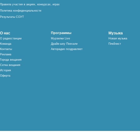
Правила участия в акциях, конкурсах, играх
Политика конфиденциальности
Результаты СОУТ
О нас
Программы
Музыка
О радиостанции
Мурзилки Live
Новая музыка
Команда
Драйв-шоу Поехали
Плейлист
Контакты
Авторадио поздравляет
Реклама
Города вещания
Сетка вещания
История
Оферта