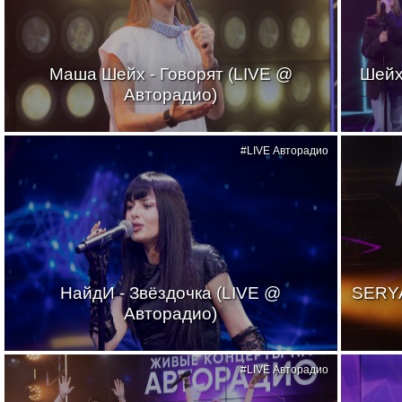
Маша Шейх - Говорят (LIVE @
Шейх
Авторадио)
#LIVE Авторадио
НайдИ - Звёздочка (LIVE @
SERYA
Авторадио)
#LIVE Авторадио