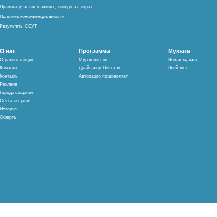
Правила участия в акциях, конкурсах, играх
Политика конфиденциальности
Результаты СОУТ
О нас
Программы
Музыка
О радиостанции
Мурзилки Live
Новая музыка
Команда
Драйв-шоу Поехали
Плейлист
Контакты
Авторадио поздравляет
Реклама
Города вещания
Сетка вещания
История
Оферта