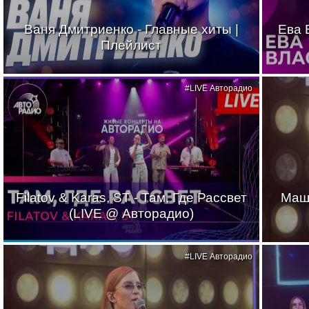
Ваня Дмитриенко - Главные хиты |
Ева 
Плейлист
#LIVE Авторадио
Filatov & Karas, ST - Там, Где Рассвет
Маш
(LIVE @ Авторадио)
#LIVE Авторадио