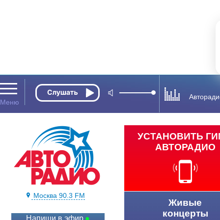
Авторади
УСТАНОВИТЬ Г
АВТОРАДИО
Москва 90.3 FM
Живые
концерты
Напиши в эфир