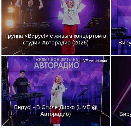
Группа «Вирус!» с живым концертом в
студии Авторадио (2026)
Виру
#LIVE Авторадио
Вирус! - В Стиле Диско (LIVE @
Авторадио)
Виру