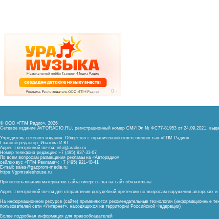
© ООО «ГПМ Радио», 2026
Сетевое издание AVTORADIO.RU, регистрационный номер
СМИ Эл № ФС77-81953 от 24.09.2021,
выда
Учредитель сетевого издания: Общество с ограниченной ответственностью «ГПМ Радио»
Главный редактор: Ипатова И.Ю.
Адрес электронной почты:
info@aradio.ru
Номер телефона редакции: +7 (495) 937-33-67
По всем вопросам размещения рекламы на «Авторадио»
сейлз-хаус «ГПМ Реклама»: +7 (495) 921-40-41
E-mail:
sales@gazprom-media.ru
https://gpmsaleshouse.ru
При использовании материалов сайта гиперссылка на сайт обязательна
Адрес электронной почты для отправления досудебной претензии по вопросам нарушения авторских 
На информационном ресурсе (сайте) применяются рекомендательные технологии (информационные тех
пользователей сети «Интернет», находящихся на территории Российской Федерации)
Более подробная информация для правообладателей