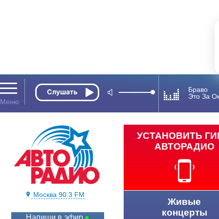
Браво
Это За О
УСТАНОВИТЬ Г
АВТОРАДИО
Москва 90.3 FM
Живые
концерты
Напиши в эфир