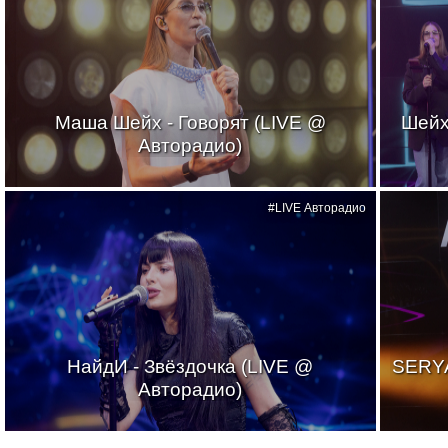
Маша Шейх - Говорят (LIVE @
Шейх
Авторадио)
#LIVE Авторадио
НайдИ - Звёздочка (LIVE @
SERYA
Авторадио)