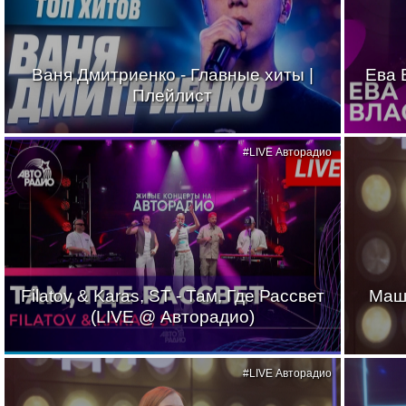
Ваня Дмитриенко - Главные хиты |
Ева 
Плейлист
#LIVE Авторадио
Filatov & Karas, ST - Там, Где Рассвет
Маш
(LIVE @ Авторадио)
#LIVE Авторадио