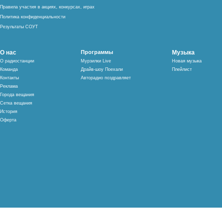
Правила участия в акциях, конкурсах, играх
Политика конфиденциальности
Результаты СОУТ
О нас
Программы
Музыка
О радиостанции
Мурзилки Live
Новая музыка
Команда
Драйв-шоу Поехали
Плейлист
Контакты
Авторадио поздравляет
Реклама
Города вещания
Сетка вещания
История
Оферта