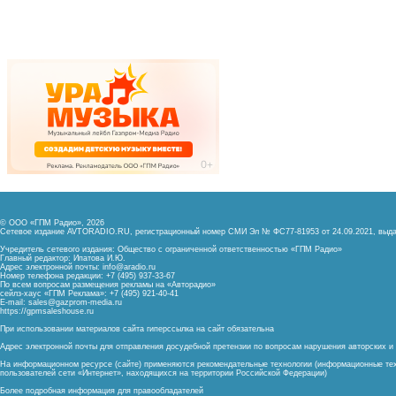
© ООО «ГПМ Радио», 2026
Сетевое издание AVTORADIO.RU, регистрационный номер
СМИ Эл № ФС77-81953 от 24.09.2021,
выда
Учредитель сетевого издания: Общество с ограниченной ответственностью «ГПМ Радио»
Главный редактор: Ипатова И.Ю.
Адрес электронной почты:
info@aradio.ru
Номер телефона редакции: +7 (495) 937-33-67
По всем вопросам размещения рекламы на «Авторадио»
сейлз-хаус «ГПМ Реклама»: +7 (495) 921-40-41
E-mail:
sales@gazprom-media.ru
https://gpmsaleshouse.ru
При использовании материалов сайта гиперссылка на сайт обязательна
Адрес электронной почты для отправления досудебной претензии по вопросам нарушения авторских 
На информационном ресурсе (сайте) применяются рекомендательные технологии (информационные тех
пользователей сети «Интернет», находящихся на территории Российской Федерации)
Более подробная информация для правообладателей