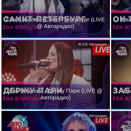
Ева Власова - Санкт-Петербург (LIVE
Ева
@ Авторадио)
#LIVE Авторадио
Ева Власова - Держу Пари (LIVE @
Ев
Авторадио)
#LIVE Авторадио