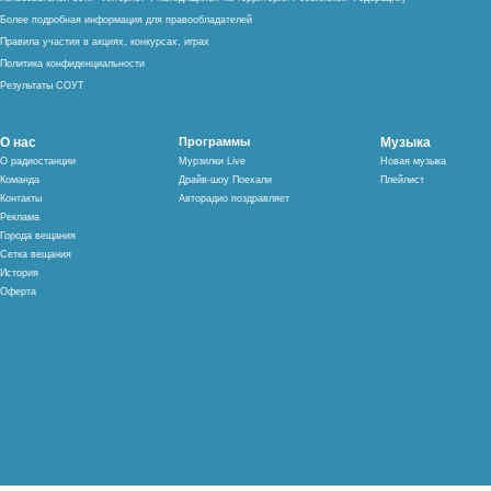
Более подробная информация для правообладателей
Правила участия в акциях, конкурсах, играх
Политика конфиденциальности
Результаты СОУТ
О нас
Программы
Музыка
О радиостанции
Мурзилки Live
Новая музыка
Команда
Драйв-шоу Поехали
Плейлист
Контакты
Авторадио поздравляет
Реклама
Города вещания
Сетка вещания
История
Оферта