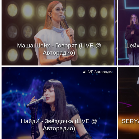
Маша Шейх - Говорят (LIVE @
Шейх
Авторадио)
#LIVE Авторадио
НайдИ - Звёздочка (LIVE @
SERYA
Авторадио)