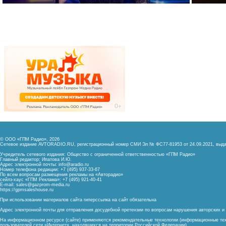
© ООО «ГПМ Радио», 2026
Сетевое издание AVTORADIO.RU, регистрационный номер
СМИ Эл № ФС77-81953 от 24.09.2021,
выда
Учредитель сетевого издания: Общество с ограниченной ответственностью «ГПМ Радио»
Главный редактор: Ипатова И.Ю.
Адрес электронной почты:
info@aradio.ru
Номер телефона редакции: +7 (495) 937-33-67
По всем вопросам размещения рекламы на «Авторадио»
сейлз-хаус «ГПМ Реклама»: +7 (495) 921-40-41
E-mail:
sales@gazprom-media.ru
https://gpmsaleshouse.ru
При использовании материалов сайта гиперссылка на сайт обязательна
Адрес электронной почты для отправления досудебной претензии по вопросам нарушения авторских 
На информационном ресурсе (сайте) применяются рекомендательные технологии (информационные тех
пользователей сети «Интернет», находящихся на территории Российской Федерации)