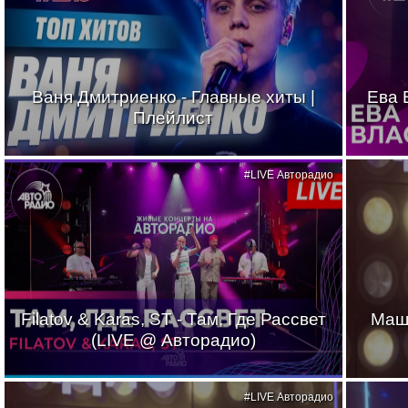
Ваня Дмитриенко - Главные хиты |
Ева 
Плейлист
#LIVE Авторадио
Filatov & Karas, ST - Там, Где Рассвет
Маш
(LIVE @ Авторадио)
#LIVE Авторадио