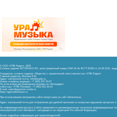
© ООО «ГПМ Радио», 2026
Сетевое издание AVTORADIO.RU, регистрационный номер
СМИ Эл № ФС77-81953 от 24.09.2021,
выда
Учредитель сетевого издания: Общество с ограниченной ответственностью «ГПМ Радио»
Главный редактор: Ипатова И.Ю.
Адрес электронной почты:
info@aradio.ru
Номер телефона редакции: +7 (495) 937-33-67
По всем вопросам размещения рекламы на «Авторадио»
сейлз-хаус «ГПМ Реклама»: +7 (495) 921-40-41
E-mail:
sales@gazprom-media.ru
https://gpmsaleshouse.ru
При использовании материалов сайта гиперссылка на сайт обязательна
Адрес электронной почты для отправления досудебной претензии по вопросам нарушения авторских 
На информационном ресурсе (сайте) применяются рекомендательные технологии (информационные тех
пользователей сети «Интернет», находящихся на территории Российской Федерации)
Более подробная информация для правообладателей