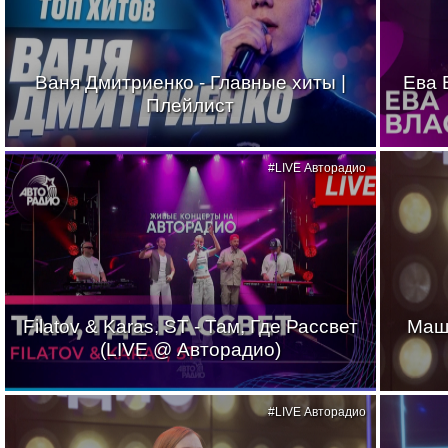
Ваня Дмитриенко - Главные хиты |
Ева 
Плейлист
#LIVE Авторадио
Filatov & Karas, ST - Там, Где Рассвет
Маш
(LIVE @ Авторадио)
#LIVE Авторадио