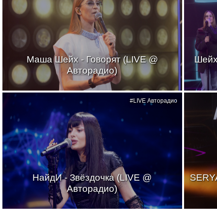
Маша Шейх - Говорят (LIVE @
Шейх
Авторадио)
#LIVE Авторадио
НайдИ - Звёздочка (LIVE @
SERYA
Авторадио)