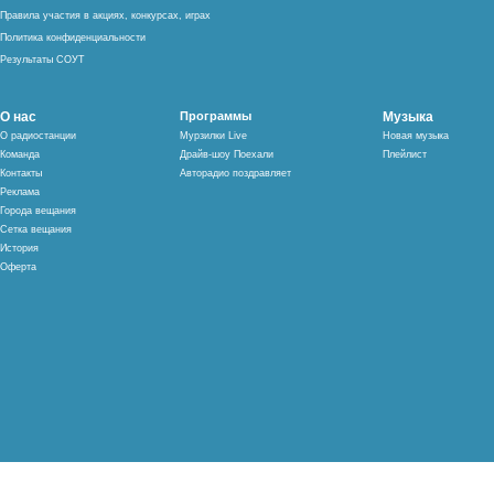
Правила участия в акциях, конкурсах, играх
Политика конфиденциальности
Результаты СОУТ
О нас
Программы
Музыка
О радиостанции
Мурзилки Live
Новая музыка
Команда
Драйв-шоу Поехали
Плейлист
Контакты
Авторадио поздравляет
Реклама
Города вещания
Сетка вещания
История
Оферта