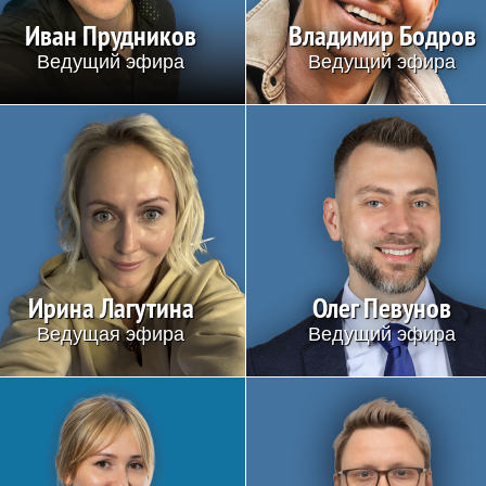
Иван Прудников
Владимир Бодров
Ведущий эфира
Ведущий эфира
Ирина Лагутина
Олег Певунов
Ведущая эфира
Ведущий эфира