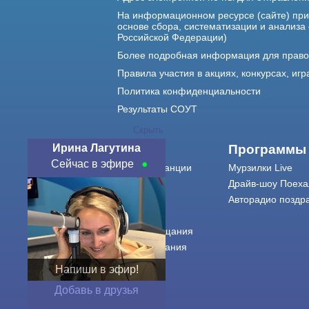
На информационном ресурсе (сайте) пр
основе сбора, систематизации и анализа
Российской Федерации)
Более подробная информация для прав
Правила участия в акциях, конкурсах, игр
Политика конфиденциальности
Результаты СОУТ
Скрыть
Ирина Лагутина
О нас
Программы
Сейчас в эфире
О радиостанции
Мурзилки Live
Команда
Драйв-шоу Поеха
Контакты
Авторадио поздр
Реклама
Города вещания
Сетка вещания
История
Напиши в эфир!
Оферта
Добавь в друзья