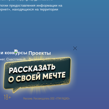
логии предоставления информации на
ернет», находящихся на территории
 и конкурсы
Проекты
нег. Счастливый
Дискотека 80-х
Живые концерты
Журнал Авторадио
Авторадио
в смартфоне