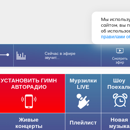
Мы использу
сайтом, вы 
об использо
правилами о
Сейчас в эфире
звучит...
УСТАНОВИТЬ ГИМН
Мурзилки
Шоу
АВТОРАДИО
LIVE
Поехал
Живые
Новая
Плейлист
концерты
музыка