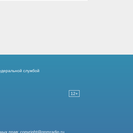
деральной службой
12+
жных прав:
copyright@gpmradio.ru