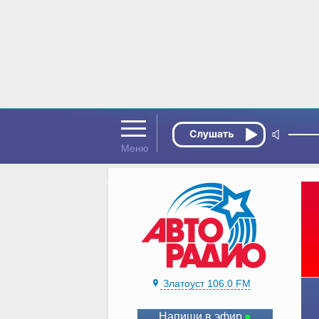
Златоуст 106.0 FM
Напиши в эфир