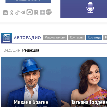
АВТОРАДИО
Радиостанция
Контакты
Команда
Р
Ведущие
Редакция
Михаил Брагин
Татьяна Гордее