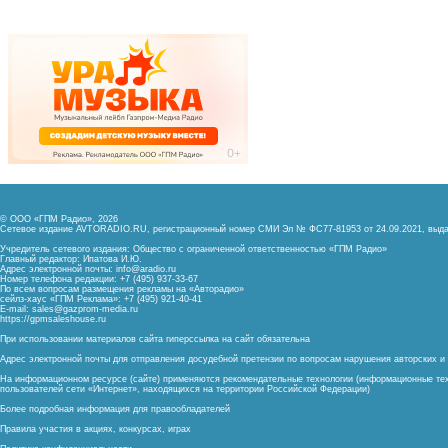
© ООО «ГПМ Радио», 2026
Сетевое издание AVTORADIO.RU, регистрационный номер
СМИ Эл № ФС77-81953 от 24.09.2021,
выда
Учредитель сетевого издания: Общество с ограниченной ответственностью «ГПМ Радио»
Главный редактор: Ипатова И.Ю.
Адрес электронной почты:
info@aradio.ru
Номер телефона редакции: +7 (495) 937-33-67
По всем вопросам размещения рекламы на «Авторадио»
сейлз-хаус «ГПМ Реклама»: +7 (495) 921-40-41
E-mail:
sales@gazprom-media.ru
https://gpmsaleshouse.ru
При использовании материалов сайта гиперссылка на сайт обязательна
Адрес электронной почты для отправления досудебной претензии по вопросам нарушения авторских 
На информационном ресурсе (сайте) применяются рекомендательные технологии (информационные тех
пользователей сети «Интернет», находящихся на территории Российской Федерации)
Более подробная информация для правообладателей
Правила участия в акциях, конкурсах, играх