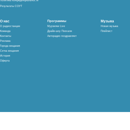
Политика конфиденциальности
Результаты СОУТ
О нас
Программы
Музыка
О радиостанции
Мурзилки Live
Новая музыка
Команда
Драйв-шоу Поехали
Плейлист
Контакты
Авторадио поздравляет
Реклама
Города вещания
Сетка вещания
История
Оферта