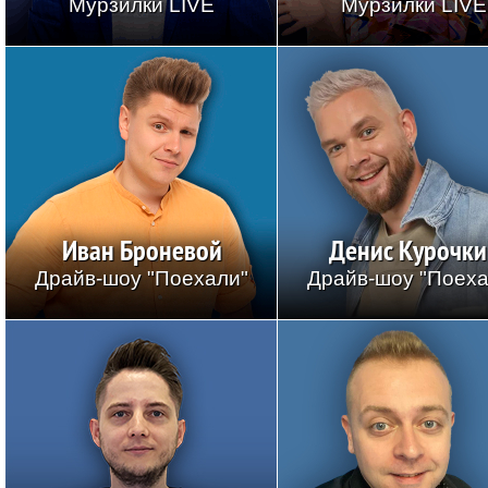
Мурзилки LIVE
Мурзилки LIVE
Иван Броневой
Денис Курочки
Драйв-шоу "Поехали"
Драйв-шоу "Поеха