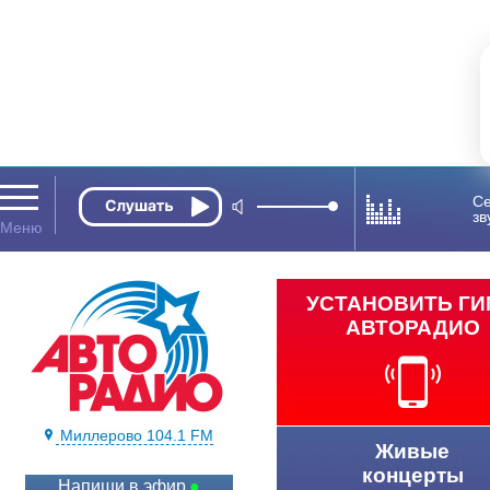
Се
зв
УСТАНОВИТЬ Г
АВТОРАДИО
Миллерово 104.1 FM
Живые
концерты
Напиши в эфир