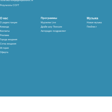
Политика конфиденциальности
Результаты СОУТ
О нас
Программы
Музыка
О радиостанции
Мурзилки Live
Новая музыка
Команда
Драйв-шоу Поехали
Плейлист
Контакты
Авторадио поздравляет
Реклама
Города вещания
Сетка вещания
История
Оферта