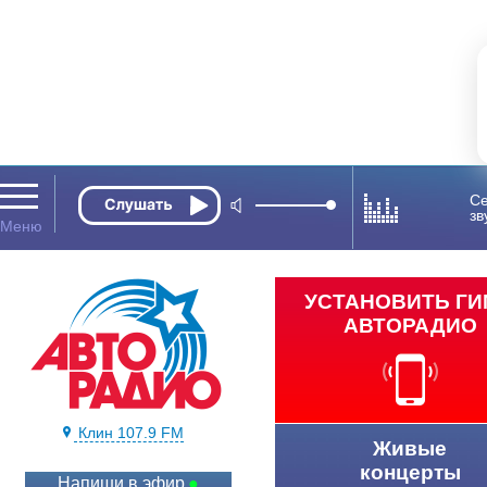
Се
зв
УСТАНОВИТЬ Г
АВТОРАДИО
Клин 107.9 FM
Живые
концерты
Напиши в эфир