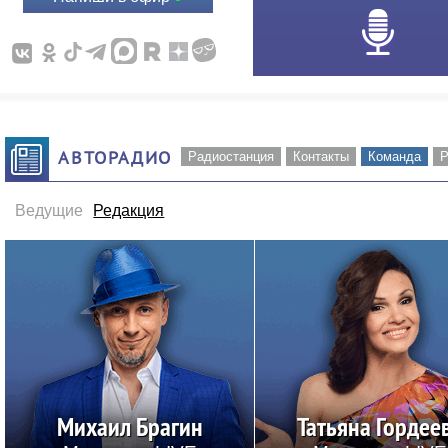
АВТОРАДИО
Радиостанция
Контакты
Команда
Р
Ведущие
Редакция
Михаил Брагин
Татьяна Гордее