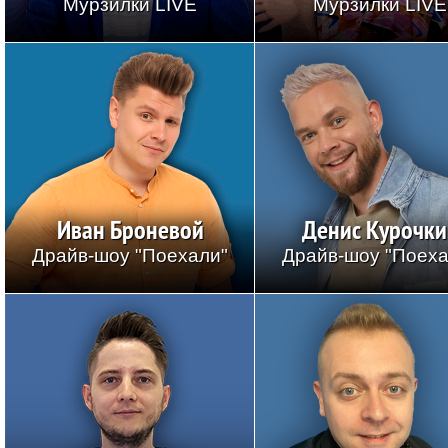
Мурзилки LIVE
Мурзилки LIVE
Иван Броневой
Денис Курочки
Драйв-шоу "Поехали"
Драйв-шоу "Поеха