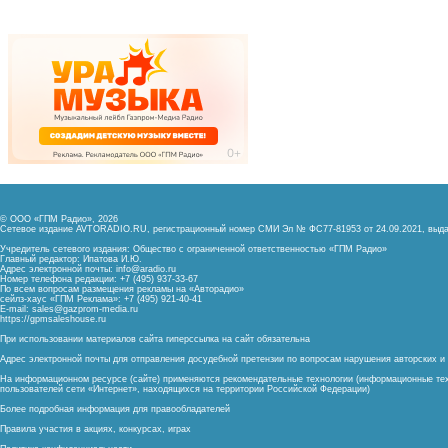
© ООО «ГПМ Радио», 2026
Сетевое издание AVTORADIO.RU, регистрационный номер
СМИ Эл № ФС77-81953 от 24.09.2021,
выда
Учредитель сетевого издания: Общество с ограниченной ответственностью «ГПМ Радио»
Главный редактор: Ипатова И.Ю.
Адрес электронной почты:
info@aradio.ru
Номер телефона редакции: +7 (495) 937-33-67
По всем вопросам размещения рекламы на «Авторадио»
сейлз-хаус «ГПМ Реклама»: +7 (495) 921-40-41
E-mail:
sales@gazprom-media.ru
https://gpmsaleshouse.ru
При использовании материалов сайта гиперссылка на сайт обязательна
Адрес электронной почты для отправления досудебной претензии по вопросам нарушения авторских 
На информационном ресурсе (сайте) применяются рекомендательные технологии (информационные тех
пользователей сети «Интернет», находящихся на территории Российской Федерации)
Более подробная информация для правообладателей
Правила участия в акциях, конкурсах, играх