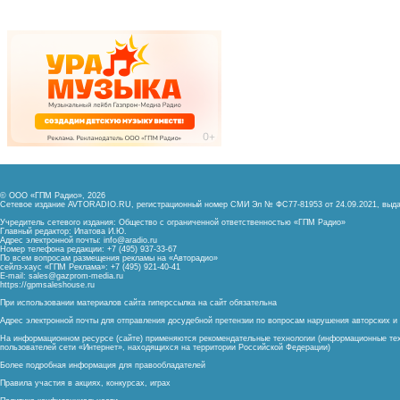
© ООО «ГПМ Радио», 2026
Сетевое издание AVTORADIO.RU, регистрационный номер
СМИ Эл № ФС77-81953 от 24.09.2021,
выда
Учредитель сетевого издания: Общество с ограниченной ответственностью «ГПМ Радио»
Главный редактор: Ипатова И.Ю.
Адрес электронной почты:
info@aradio.ru
Номер телефона редакции: +7 (495) 937-33-67
По всем вопросам размещения рекламы на «Авторадио»
сейлз-хаус «ГПМ Реклама»: +7 (495) 921-40-41
E-mail:
sales@gazprom-media.ru
https://gpmsaleshouse.ru
При использовании материалов сайта гиперссылка на сайт обязательна
Адрес электронной почты для отправления досудебной претензии по вопросам нарушения авторских 
На информационном ресурсе (сайте) применяются рекомендательные технологии (информационные тех
пользователей сети «Интернет», находящихся на территории Российской Федерации)
Более подробная информация для правообладателей
Правила участия в акциях, конкурсах, играх