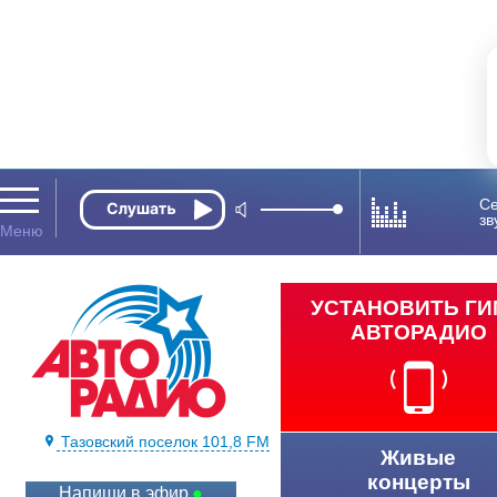
Се
зв
УСТАНОВИТЬ Г
АВТОРАДИО
Тазовский поселок 101,8 FM
Живые
концерты
Напиши в эфир