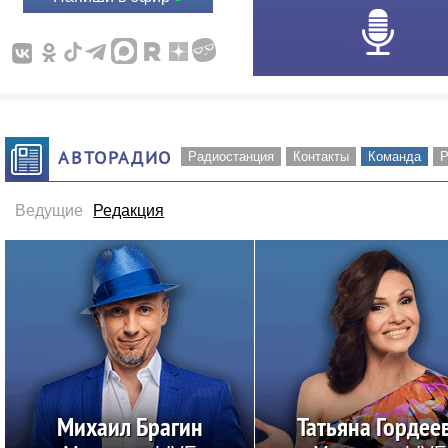
АВТОРАДИО
Радиостанция
Контакты
Команда
Р
Ведущие
Редакция
Михаил Брагин
Татьяна Гордее