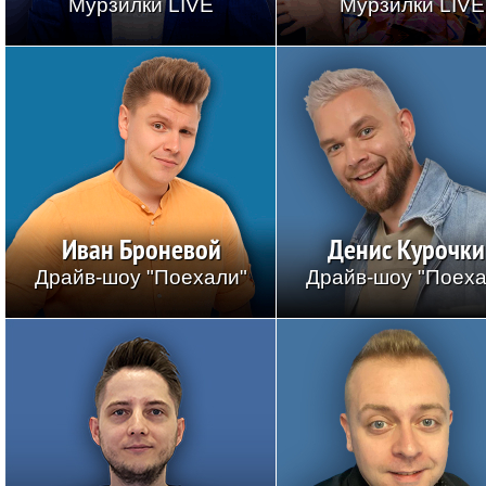
Мурзилки LIVE
Мурзилки LIVE
Иван Броневой
Денис Курочки
Драйв-шоу "Поехали"
Драйв-шоу "Поеха