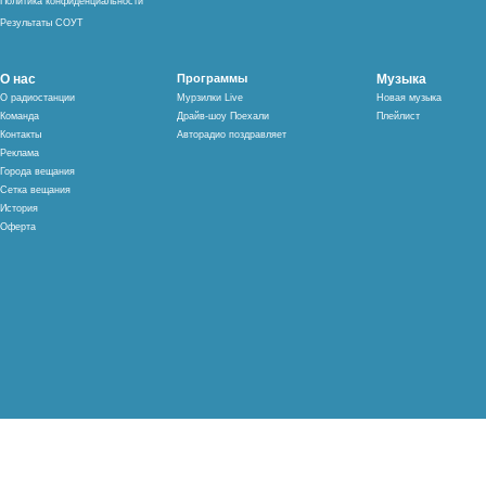
Политика конфиденциальности
Результаты СОУТ
О нас
Программы
Музыка
О радиостанции
Мурзилки Live
Новая музыка
Команда
Драйв-шоу Поехали
Плейлист
Контакты
Авторадио поздравляет
Реклама
Города вещания
Сетка вещания
История
Оферта