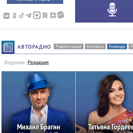
АВТОРАДИО
Радиостанция
Контакты
Команда
Р
Ведущие
Редакция
Михаил Брагин
Татьяна Гордее