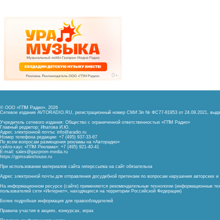
© ООО «ГПМ Радио», 2026
Сетевое издание AVTORADIO.RU, регистрационный номер
СМИ Эл № ФС77-81953 от 24.09.2021,
выда
Учредитель сетевого издания: Общество с ограниченной ответственностью «ГПМ Радио»
Главный редактор: Ипатова И.Ю.
Адрес электронной почты:
info@aradio.ru
Номер телефона редакции: +7 (495) 937-33-67
По всем вопросам размещения рекламы на «Авторадио»
сейлз-хаус «ГПМ Реклама»: +7 (495) 921-40-41
E-mail:
sales@gazprom-media.ru
https://gpmsaleshouse.ru
При использовании материалов сайта гиперссылка на сайт обязательна
Адрес электронной почты для отправления досудебной претензии по вопросам нарушения авторских 
На информационном ресурсе (сайте) применяются рекомендательные технологии (информационные тех
пользователей сети «Интернет», находящихся на территории Российской Федерации)
Более подробная информация для правообладателей
Правила участия в акциях, конкурсах, играх