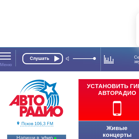
Се
зв
УСТАНОВИТЬ Г
АВТОРАДИО
Псков 106,3 FM
Живые
концерты
Напиши в эфир