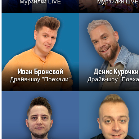
Мурзилки LIVE
Мурзилки LIVE
Иван Броневой
Денис Курочки
Драйв-шоу "Поехали"
Драйв-шоу "Поеха