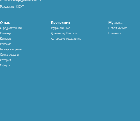
Политика конфиденциальности
Результаты СОУТ
О нас
Программы
Музыка
О радиостанции
Мурзилки Live
Новая музыка
Команда
Драйв-шоу Поехали
Плейлист
Контакты
Авторадио поздравляет
Реклама
Города вещания
Сетка вещания
История
Оферта