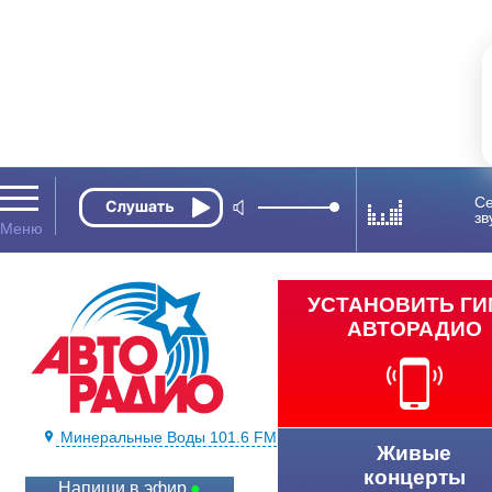
Се
зв
УСТАНОВИТЬ Г
АВТОРАДИО
Минеральные Воды 101.6 FM
Живые
концерты
Напиши в эфир