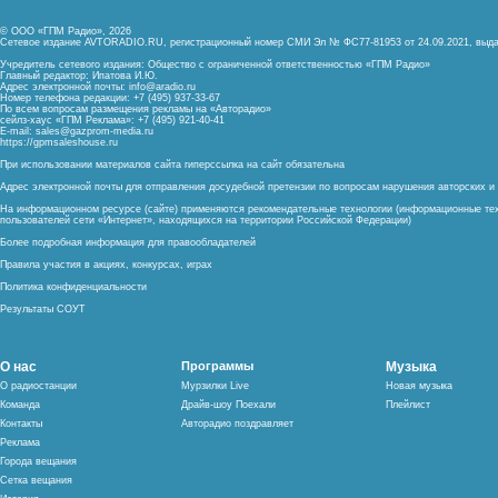
© ООО «ГПМ Радио», 2026
Сетевое издание AVTORADIO.RU, регистрационный номер
СМИ Эл № ФС77-81953 от 24.09.2021,
выда
Учредитель сетевого издания: Общество с ограниченной ответственностью «ГПМ Радио»
Главный редактор: Ипатова И.Ю.
Адрес электронной почты:
info@aradio.ru
Номер телефона редакции: +7 (495) 937-33-67
По всем вопросам размещения рекламы на «Авторадио»
сейлз-хаус «ГПМ Реклама»: +7 (495) 921-40-41
E-mail:
sales@gazprom-media.ru
https://gpmsaleshouse.ru
При использовании материалов сайта гиперссылка на сайт обязательна
Адрес электронной почты для отправления досудебной претензии по вопросам нарушения авторских 
На информационном ресурсе (сайте) применяются рекомендательные технологии (информационные тех
пользователей сети «Интернет», находящихся на территории Российской Федерации)
Более подробная информация для правообладателей
Правила участия в акциях, конкурсах, играх
Политика конфиденциальности
Результаты СОУТ
О нас
Программы
Музыка
О радиостанции
Мурзилки Live
Новая музыка
Команда
Драйв-шоу Поехали
Плейлист
Контакты
Авторадио поздравляет
Реклама
Города вещания
Сетка вещания