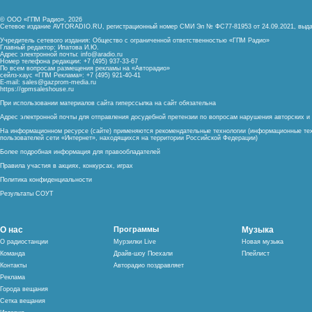
© ООО «ГПМ Радио», 2026
Сетевое издание AVTORADIO.RU, регистрационный номер
СМИ Эл № ФС77-81953 от 24.09.2021,
выда
Учредитель сетевого издания: Общество с ограниченной ответственностью «ГПМ Радио»
Главный редактор: Ипатова И.Ю.
Адрес электронной почты:
info@aradio.ru
Номер телефона редакции: +7 (495) 937-33-67
По всем вопросам размещения рекламы на «Авторадио»
сейлз-хаус «ГПМ Реклама»: +7 (495) 921-40-41
E-mail:
sales@gazprom-media.ru
https://gpmsaleshouse.ru
При использовании материалов сайта гиперссылка на сайт обязательна
Адрес электронной почты для отправления досудебной претензии по вопросам нарушения авторских 
На информационном ресурсе (сайте) применяются рекомендательные технологии (информационные тех
пользователей сети «Интернет», находящихся на территории Российской Федерации)
Более подробная информация для правообладателей
Правила участия в акциях, конкурсах, играх
Политика конфиденциальности
Результаты СОУТ
О нас
Программы
Музыка
О радиостанции
Мурзилки Live
Новая музыка
Команда
Драйв-шоу Поехали
Плейлист
Контакты
Авторадио поздравляет
Реклама
Города вещания
Сетка вещания