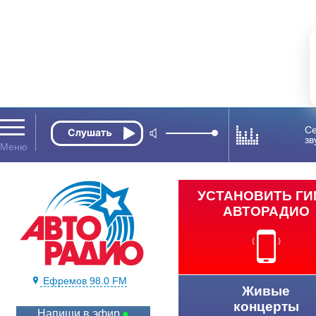
Се
зв
УСТАНОВИТЬ Г
АВТОРАДИО
Ефремов 98.0 FM
Живые
концерты
Напиши в эфир