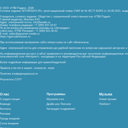
© ООО «ГПМ Радио», 2026
Сетевое издание AVTORADIO.RU, регистрационный номер
СМИ Эл № ФС77-81953 от 24.09.2021,
выда
Учредитель сетевого издания: Общество с ограниченной ответственностью «ГПМ Радио»
Главный редактор: Ипатова И.Ю.
Адрес электронной почты:
info@aradio.ru
Номер телефона редакции: +7 (495) 937-33-67
По всем вопросам размещения рекламы на «Авторадио»
сейлз-хаус «ГПМ Реклама»: +7 (495) 921-40-41
E-mail:
sales@gazprom-media.ru
https://gpmsaleshouse.ru
При использовании материалов сайта гиперссылка на сайт обязательна
Адрес электронной почты для отправления досудебной претензии по вопросам нарушения авторских 
На информационном ресурсе (сайте) применяются рекомендательные технологии (информационные тех
пользователей сети «Интернет», находящихся на территории Российской Федерации)
Более подробная информация для правообладателей
Правила участия в акциях, конкурсах, играх
Политика конфиденциальности
Результаты СОУТ
О нас
Программы
Музыка
О радиостанции
Мурзилки Live
Новая музыка
Команда
Драйв-шоу Поехали
Плейлист
Контакты
Авторадио поздравляет
Реклама
Города вещания
Сетка вещания