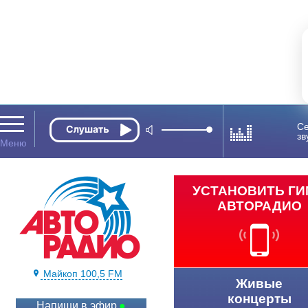
Се
зв
УСТАНОВИТЬ Г
АВТОРАДИО
Майкоп 100,5 FM
Живые
концерты
Напиши в эфир