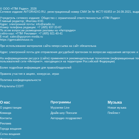
© ООО «ГПМ Радио», 2026
Сетевое издание AVTORADIO.RU, регистрационный номер
СМИ Эл № ФС77-81953 от 24.09.2021,
выда
Учредитель сетевого издания: Общество с ограниченной ответственностью «ГПМ Радио»
Главный редактор: Ипатова И.Ю.
Адрес электронной почты:
info@aradio.ru
Номер телефона редакции: +7 (495) 937-33-67
По всем вопросам размещения рекламы на «Авторадио»
сейлз-хаус «ГПМ Реклама»: +7 (495) 921-40-41
E-mail:
sales@gazprom-media.ru
https://gpmsaleshouse.ru
При использовании материалов сайта гиперссылка на сайт обязательна
Адрес электронной почты для отправления досудебной претензии по вопросам нарушения авторских 
На информационном ресурсе (сайте) применяются рекомендательные технологии (информационные тех
пользователей сети «Интернет», находящихся на территории Российской Федерации)
Более подробная информация для правообладателей
Правила участия в акциях, конкурсах, играх
Политика конфиденциальности
Результаты СОУТ
О нас
Программы
Музыка
О радиостанции
Мурзилки Live
Новая музыка
Команда
Драйв-шоу Поехали
Плейлист
Контакты
Авторадио поздравляет
Реклама
Города вещания
Сетка вещания