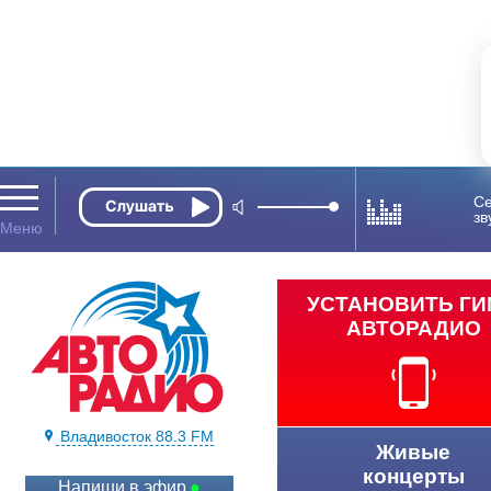
Се
зв
УСТАНОВИТЬ Г
АВТОРАДИО
Владивосток 88.3 FM
Живые
концерты
Напиши в эфир