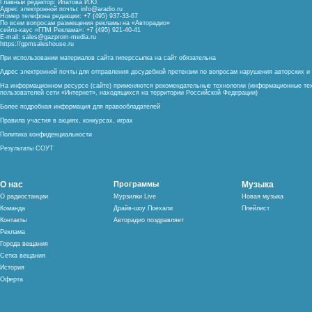
Главный редактор: Ипатова И.Ю.
Адрес электронной почты:
info@aradio.ru
Номер телефона редакции: +7 (495) 937-33-67
По всем вопросам размещения рекламы на «Авторадио»
сейлз-хаус «ГПМ Реклама»: +7 (495) 921-40-41
E-mail:
sales@gazprom-media.ru
https://gpmsaleshouse.ru
При использовании материалов сайта гиперссылка на сайт обязательна
Адрес электронной почты для отправления досудебной претензии по вопросам нарушения авторских 
На информационном ресурсе (сайте) применяются рекомендательные технологии (информационные тех
пользователей сети «Интернет», находящихся на территории Российской Федерации)
Более подробная информация для правообладателей
Правила участия в акциях, конкурсах, играх
Политика конфиденциальности
Результаты СОУТ
О нас
Программы
Музыка
О радиостанции
Мурзилки Live
Новая музыка
Команда
Драйв-шоу Поехали
Плейлист
Контакты
Авторадио поздравляет
Реклама
Города вещания
Сетка вещания
История
Оферта