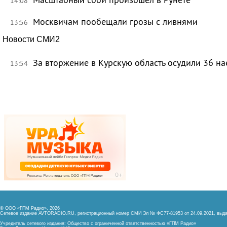
14:08
Москвичам пообещали грозы с ливнями
13:56
Новости СМИ2
За вторжение в Курскую область осудили 36 на
13:54
© ООО «ГПМ Радио», 2026
Сетевое издание AVTORADIO.RU, регистрационный номер
СМИ Эл № ФС77-81953 от 24.09.2021,
выда
Учредитель сетевого издания: Общество с ограниченной ответственностью «ГПМ Радио»