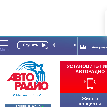
Авторади
УСТАНОВИТЬ Г
АВТОРАДИО
Москва 90.3 FM
Живые
концерты
Напиши в эфир