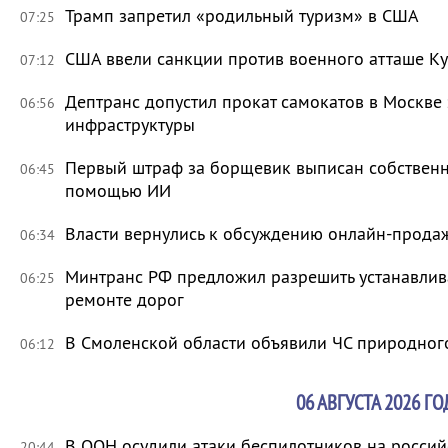
Трамп запретил «родильный туризм» в США
07:25
США ввели санкции против военного атташе Ку
07:12
Дептранс допустил прокат самокатов в Москве
06:56
инфраструктуры
Первый штраф за борщевик выписан собственни
06:45
помощью ИИ
Власти вернулись к обсуждению онлайн-прода
06:34
Минтранс РФ предложил разрешить устанавлива
06:25
ремонте дорог
В Смоленской области объявили ЧС природно
06:12
06 АВГУСТА 2026 ГО
В ООН осудили атаки беспилотников на росси
20:44