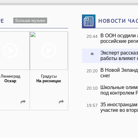
РЕ
НОВОСТИ ЧА
Больше музыки
В ООН осудили 
20:44
российские рег
Эксперт рассказ
🔥
работы влияют 
В Новой Зеланд
20:20
снег
Ленинград
Градусы
VENERA
Наталья
Оскар
На ресницах
Большие Города
Подольская 
Регина Тодоре
Школьные олим
20:10
Подруга
под контролем 
35 иностранцам
19:57
участие во втор