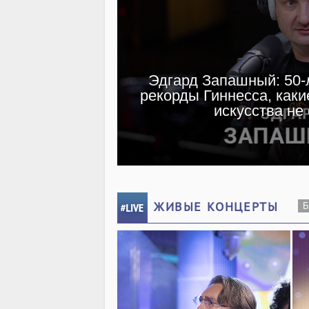
Эдгард Запашный: 50-л
рекорды Гиннесса, каки
искусства не
ЖИВЫЕ КОНЦЕРТЫ
Б