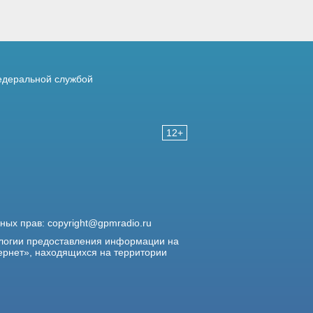
деральной службой
12+
жных прав:
copyright@gpmradio.ru
логии предоставления информации на
ернет», находящихся на территории