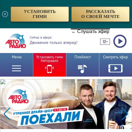
УСТАНОВИТЬ
РАССКАЗАТЬ
ГИМН
О СВОЕЙ МЕЧТЕ
← Слушать эфир
Сейчас в эфире:
Движение только вперед!
Меню
Установить гимн
Плейлист
Смотреть эфир
Авторадио