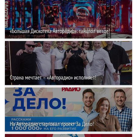
«Большая Дискотека Авторадио»: танцпол везде!
Страна мечтает – «Авторадио» исполняет!
На Авторадио стартовал проект За Дело!