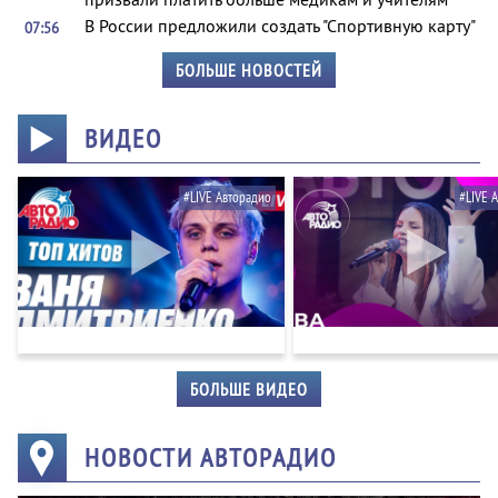
В России предложили создать "Спортивную карту"
07:56
БОЛЬШЕ НОВОСТЕЙ
ВИДЕО
#LIVE Авторадио
#LIVE 
БОЛЬШЕ ВИДЕО
НОВОСТИ АВТОРАДИО