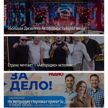
«Большая Дискотека Авторадио»: танцпол везде!
Страна мечтает – «Авторадио» исполняет!
На Авторадио стартовал проект За Дело!