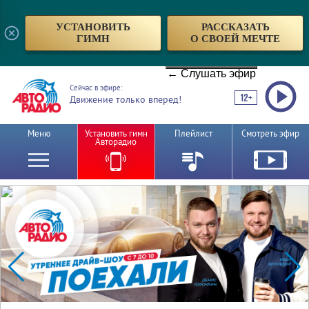
УСТАНОВИТЬ
РАССКАЗАТЬ
ГИМН
О СВОЕЙ МЕЧТЕ
← Слушать эфир
Сейчас в эфире:
Движение только вперед!
Меню
Установить гимн
Плейлист
Смотреть эфир
Авторадио