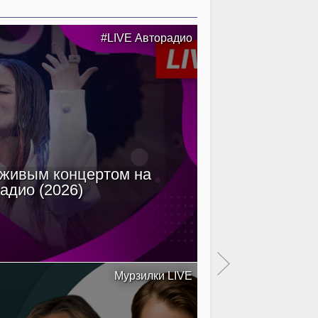
#LIVE Авторадио
 живым концертом на
Filatov & Kar
адио (2026)
Мурзилки LIVE