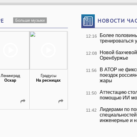
РЕ
НОВОСТИ ЧА
Больше музыки
Более половины
12:16
тренироваться 
Новой бахчевой
12:08
Оренбуржье
В АТОР не фикс
11:56
поездок россия
Ленинград
Градусы
VENERA
Наталья
Оскар
На ресницах
Большие Города
жары
Подольская 
Регина Тодоре
Подруга
Аттестацию стол
11:50
помощью ИИ мог
Лидерами по по
11:42
специальностей 
инженерные и 