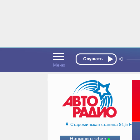
Староминская станица 91,5 FM
Напиши в эфир