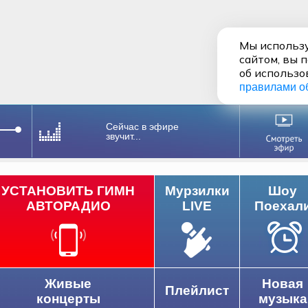
Мы использу
сайтом, вы 
об использо
правилами о
Сейчас в эфире
звучит...
УСТАНОВИТЬ ГИМН
Мурзилки
Шоу
АВТОРАДИО
LIVE
Поехал
Живые
Новая
Плейлист
концерты
музыка