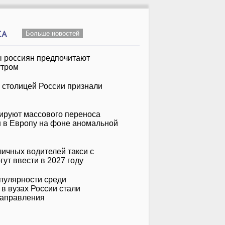
СА
Больше новостей
 россиян предпочитают
утром
 столицей России признали
ируют массового переноса
н в Европу на фоне аномальной
Инна Маликова &
Uma2rman
&
Новые Самоцветы
Не Стой, Танцуй
нко
Танцы На Воде
ичных водителей такси с
ут ввести в 2027 году
пулярности среди
в вузах России стали
направления