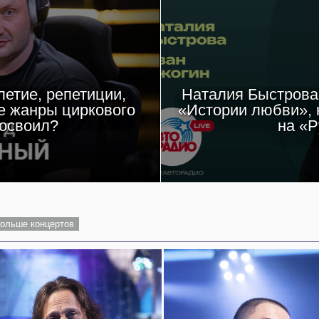
етие, репетиции,
Наталия Быстрова 
е жанры циркового
«Истории любви», 
 освоил?
на «Р
ольше концертов