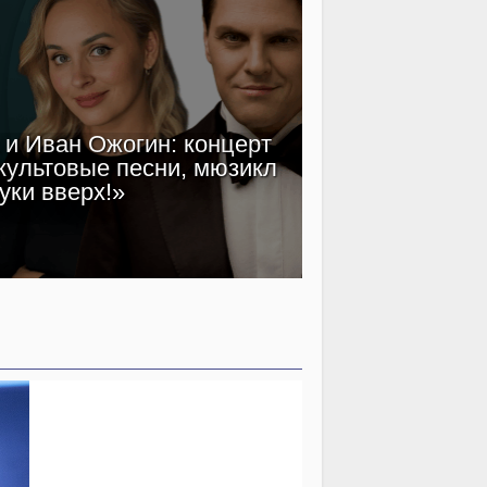
и Иван Ожогин: концерт
Клим Шип
культовые песни, мюзикл
звездный кас
уки вверх!»
эпох