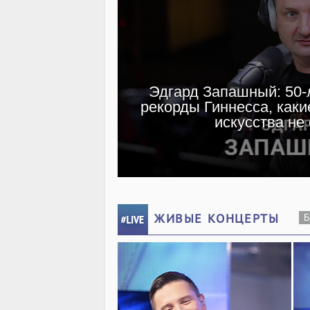
Эдгард Запашный: 50-л
рекорды Гиннесса, каки
искусства не
ЖИВЫЕ КОНЦЕРТЫ
Б