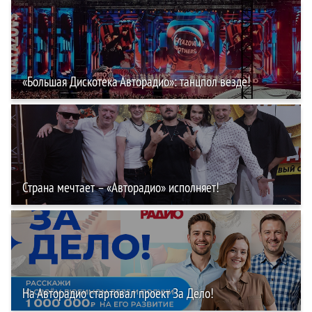
«Большая Дискотека Авторадио»: танцпол везде!
Страна мечтает – «Авторадио» исполняет!
На Авторадио стартовал проект За Дело!