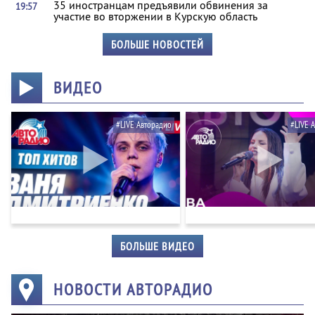
35 иностранцам предъявили обвинения за
19:57
участие во вторжении в Курскую область
БОЛЬШЕ НОВОСТЕЙ
ВИДЕО
#LIVE Авторадио
#LIVE 
БОЛЬШЕ ВИДЕО
НОВОСТИ АВТОРАДИО