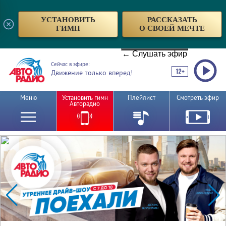
УСТАНОВИТЬ
РАССКАЗАТЬ
ГИМН
О СВОЕЙ МЕЧТЕ
← Слушать эфир
Сейчас в эфире:
Движение только вперед!
Меню
Установить гимн
Плейлист
Смотреть эфир
Авторадио