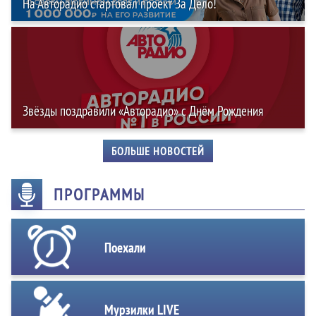
На Авторадио стартовал проект За Дело!
Звёзды поздравили «Авторадио» с Днём Рождения
БОЛЬШЕ НОВОСТЕЙ
ПРОГРАММЫ
Поехали
Мурзилки LIVE