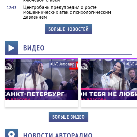
Центробанк предупредил о росте
12:43
мошеннических атак с психологическим
давлением
БОЛЬШЕ НОВОСТЕЙ
ВИДЕО
#LIVE Авторадио
#LIVE 
БОЛЬШЕ ВИДЕО
НОВОСТИ АВТОРАДИО