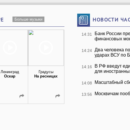
РЕ
НОВОСТИ ЧА
Больше музыки
Банк России пре
14:31
финансовых мо
Два человека по
14:24
ударах ВСУ по 
В РФ введут ед
14:16
для иностранны
Ленинград
Градусы
VENERA
Наталья
Оскар
На ресницах
Большие Города
Подольская 
Регина Тодоре
Масштабный сбо
14:08
Подруга
Москвичам пооб
13:56