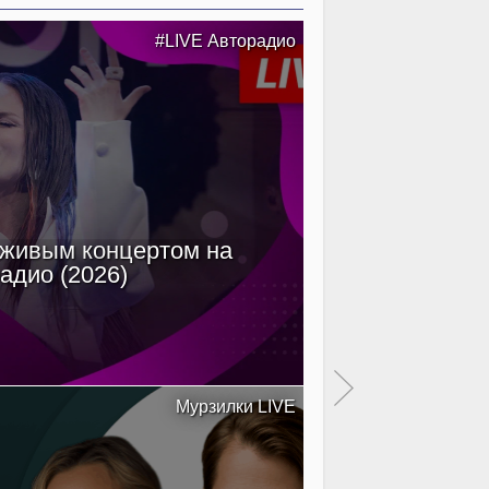
#LIVE Авторадио
 живым концертом на
Filatov & Kar
адио (2026)
Мурзилки LIVE