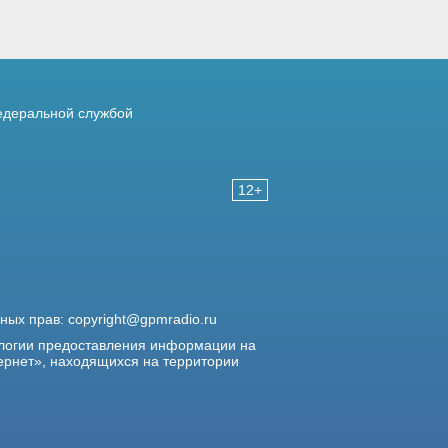
деральной службой
12+
жных прав:
copyright@gpmradio.ru
логии предоставления информации на
ернет», находящихся на территории