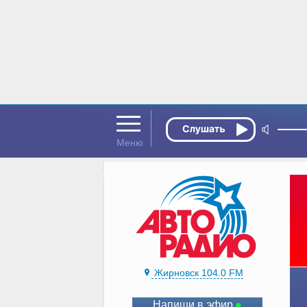
Жирновск 104.0 FM
Напиши в эфир