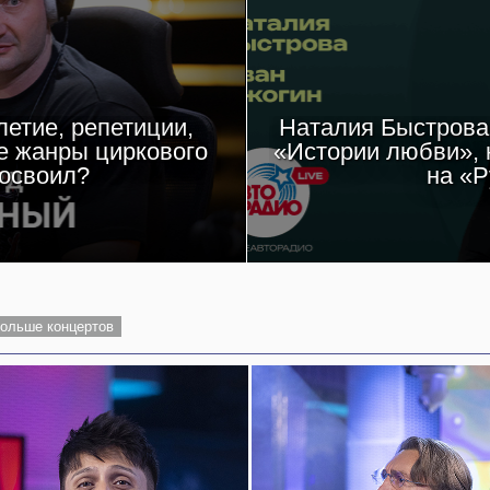
етие, репетиции,
Наталия Быстрова 
е жанры циркового
«Истории любви», 
 освоил?
на «Р
ольше концертов