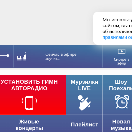
Мы использу
сайтом, вы 
об использо
правилами о
Сейчас в эфире
звучит...
УСТАНОВИТЬ ГИМН
Мурзилки
Шоу
АВТОРАДИО
LIVE
Поехал
Живые
Новая
Плейлист
концерты
музыка