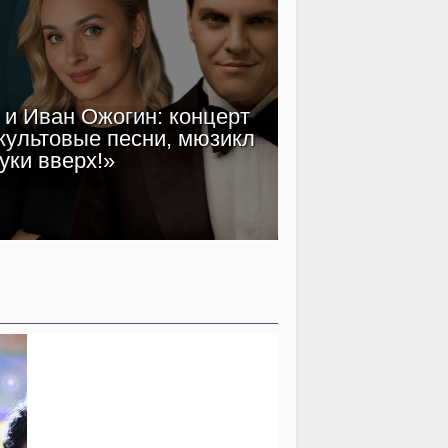
и Иван Ожогин: концерт
Клим Шип
культовые песни, мюзикл
звездный кас
уки вверх!»
эпох