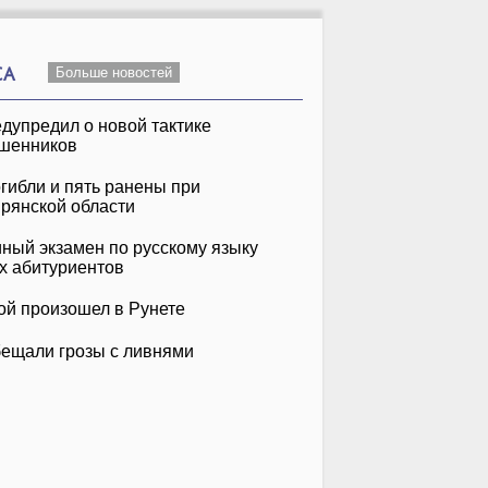
СА
Больше новостей
дупредил о новой тактике
шенников
гибли и пять ранены при
Брянской области
иный экзамен по русскому языку
х абитуриентов
Инна Маликова &
Uma2rman
&
Новые Самоцветы
Не Стой, Танцуй
нко
Танцы На Воде
й произошел в Рунете
ещали грозы с ливнями