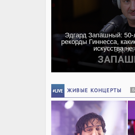
Эдгард Запашный: 50-л
рекорды Гиннесса, каки
искусства не
ЖИВЫЕ КОНЦЕРТЫ
Б