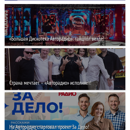
«Большая Дискотека Авторадио»: танцпол везде!
Страна мечтает – «Авторадио» исполняет!
На Авторадио стартовал проект За Дело!