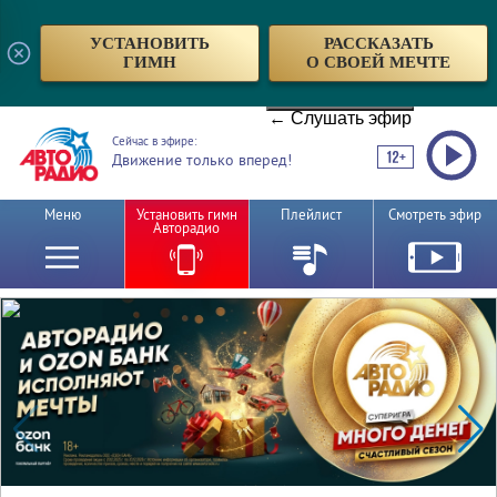
УСТАНОВИТЬ
РАССКАЗАТЬ
ГИМН
О СВОЕЙ МЕЧТЕ
← Слушать эфир
Сейчас в эфире:
Движение только вперед!
Меню
Установить гимн
Плейлист
Смотреть эфир
Авторадио