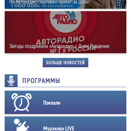
На Авторадио стартовал проект За Дело!
Звёзды поздравили «Авторадио» с Днём Рождения
БОЛЬШЕ НОВОСТЕЙ
ПРОГРАММЫ
Поехали
Мурзилки LIVE