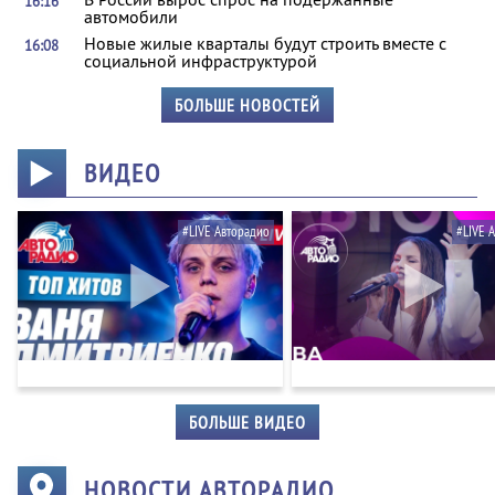
16:16
автомобили
Новые жилые кварталы будут строить вместе с
16:08
социальной инфраструктурой
БОЛЬШЕ НОВОСТЕЙ
ВИДЕО
#LIVE Авторадио
#LIVE 
БОЛЬШЕ ВИДЕО
НОВОСТИ АВТОРАДИО