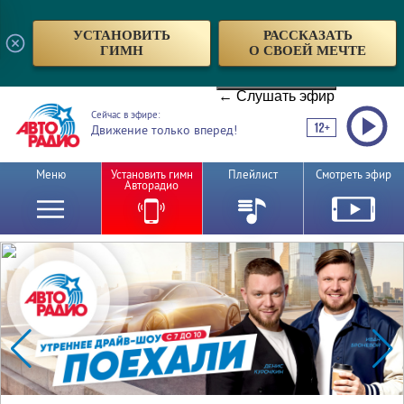
УСТАНОВИТЬ
РАССКАЗАТЬ
ГИМН
О СВОЕЙ МЕЧТЕ
← Слушать эфир
Сейчас в эфире:
Движение только вперед!
Меню
Установить гимн
Плейлист
Смотреть эфир
Авторадио