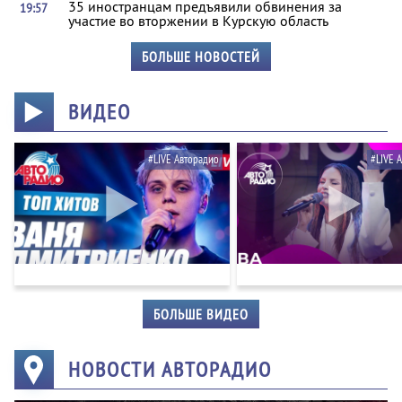
35 иностранцам предъявили обвинения за
19:57
участие во вторжении в Курскую область
БОЛЬШЕ НОВОСТЕЙ
ВИДЕО
#LIVE Авторадио
#LIVE 
БОЛЬШЕ ВИДЕО
НОВОСТИ АВТОРАДИО