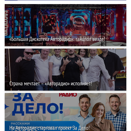
«Большая Дискотека Авторадио»: танцпол везде!
Страна мечтает – «Авторадио» исполняет!
На Авторадио стартовал проект За Дело!