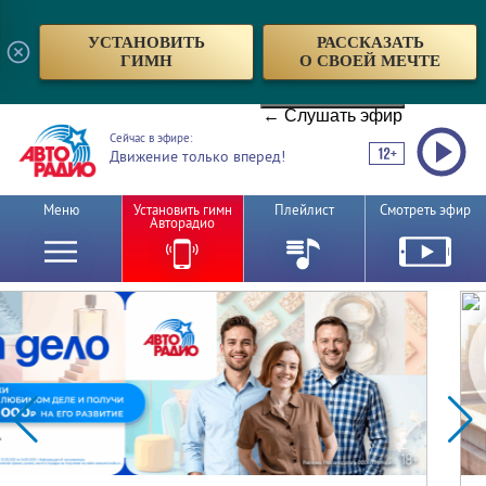
УСТАНОВИТЬ
РАССКАЗАТЬ
ГИМН
О СВОЕЙ МЕЧТЕ
← Слушать эфир
Сейчас в эфире:
Движение только вперед!
Меню
Установить гимн
Плейлист
Смотреть эфир
Авторадио