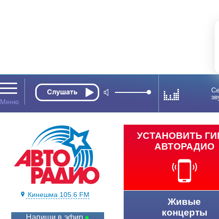
Се
зв
УСТАНОВИТЬ Г
АВТОРАДИО
Кинешма 105.6 FM
Живые
концерты
Напиши в эфир