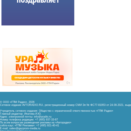
© ООО «ГПМ Радио», 2026
Сетевое издание AVTORADIO.RU, регистрационный номер
СМИ Эл № ФС77-81953 от 24.09.2021,
выда
Учредитель сетевого издания: Общество с ограниченной ответственностью «ГПМ Радио»
Главный редактор: Ипатова И.Ю.
Адрес электронной почты:
info@aradio.ru
Номер телефона редакции: +7 (495) 937-33-67
По всем вопросам размещения рекламы на «Авторадио»
сейлз-хаус «ГПМ Реклама»: +7 (495) 921-40-41
E-mail:
sales@gazprom-media.ru