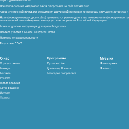
https://gpmsaleshouse.ru
При использовании материалов сайта гиперссылка на сайт обязательна
Адрес электронной почты для отправления досудебной претензии по вопросам нарушения авторских 
На информационном ресурсе (сайте) применяются рекомендательные технологии (информационные тех
пользователей сети «Интернет», находящихся на территории Российской Федерации)
Более подробная информация для правообладателей
Правила участия в акциях, конкурсах, играх
Политика конфиденциальности
Результаты СОУТ
О нас
Программы
Музыка
О радиостанции
Мурзилки Live
Новая музыка
Команда
Драйв-шоу Поехали
Плейлист
Контакты
Авторадио поздравляет
Реклама
Города вещания
Сетка вещания
История
Оферта