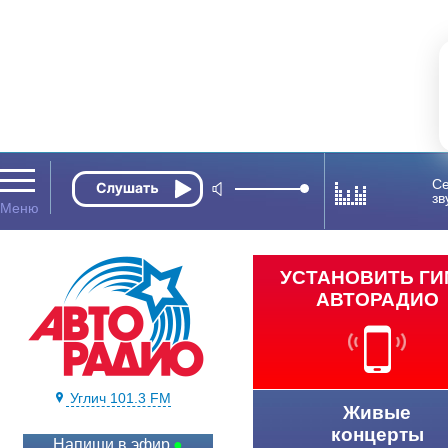
Се
зв
УСТАНОВИТЬ Г
АВТОРАДИО
Углич 101.3 FM
Живые
концерты
Напиши в эфир