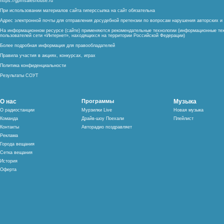
https://gpmsaleshouse.ru
При использовании материалов сайта гиперссылка на сайт обязательна
Адрес электронной почты для отправления досудебной претензии по вопросам нарушения авторских 
На информационном ресурсе (сайте) применяются рекомендательные технологии (информационные тех
пользователей сети «Интернет», находящихся на территории Российской Федерации)
Более подробная информация для правообладателей
Правила участия в акциях, конкурсах, играх
Политика конфиденциальности
Результаты СОУТ
О нас
Программы
Музыка
О радиостанции
Мурзилки Live
Новая музыка
Команда
Драйв-шоу Поехали
Плейлист
Контакты
Авторадио поздравляет
Реклама
Города вещания
Сетка вещания
История
Оферта