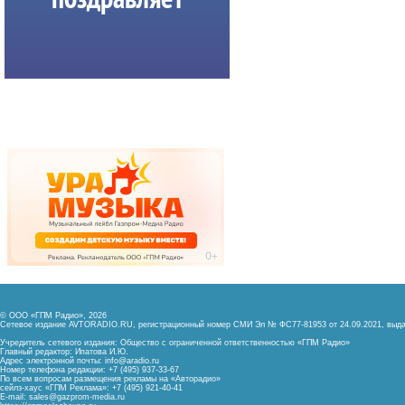
© ООО «ГПМ Радио», 2026
Сетевое издание AVTORADIO.RU, регистрационный номер
СМИ Эл № ФС77-81953 от 24.09.2021,
выда
Учредитель сетевого издания: Общество с ограниченной ответственностью «ГПМ Радио»
Главный редактор: Ипатова И.Ю.
Адрес электронной почты:
info@aradio.ru
Номер телефона редакции: +7 (495) 937-33-67
По всем вопросам размещения рекламы на «Авторадио»
сейлз-хаус «ГПМ Реклама»: +7 (495) 921-40-41
E-mail:
sales@gazprom-media.ru