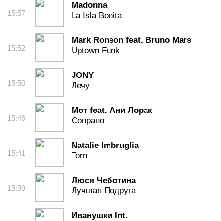
Madonna
15:57
La Isla Bonita
Mark Ronson feat. Bruno Mars
15:52
Uptown Funk
JONY
15:50
Лечу
Мот feat. Ани Лорак
15:46
Сопрано
Natalie Imbruglia
15:41
Torn
Люся Чеботина
15:39
Лучшая Подруга
Иванушки Int.