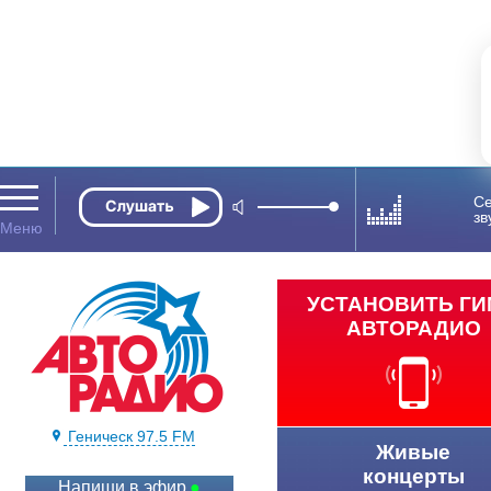
Се
зв
УСТАНОВИТЬ Г
АВТОРАДИО
Геническ 97.5 FM
Живые
концерты
Напиши в эфир