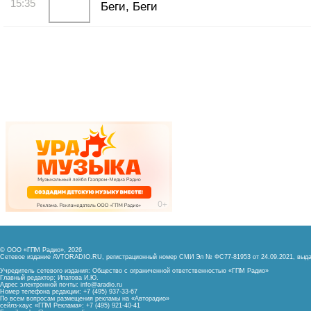
15:35
Беги, Беги
© ООО «ГПМ Радио», 2026
Сетевое издание AVTORADIO.RU, регистрационный номер
СМИ Эл № ФС77-81953 от 24.09.2021,
выда
Учредитель сетевого издания: Общество с ограниченной ответственностью «ГПМ Радио»
Главный редактор: Ипатова И.Ю.
Адрес электронной почты:
info@aradio.ru
Номер телефона редакции: +7 (495) 937-33-67
По всем вопросам размещения рекламы на «Авторадио»
сейлз-хаус «ГПМ Реклама»: +7 (495) 921-40-41