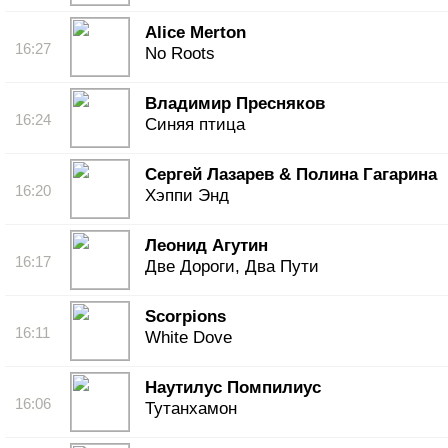
Alice Merton
16:27
No Roots
Владимир Пресняков
16:24
Синяя птица
Сергей Лазарев & Полина Гагарина
16:20
Хэппи Энд
Леонид Агутин
16:17
Две Дороги, Два Пути
Scorpions
16:11
White Dove
Наутилус Помпилиус
16:06
Тутанхамон