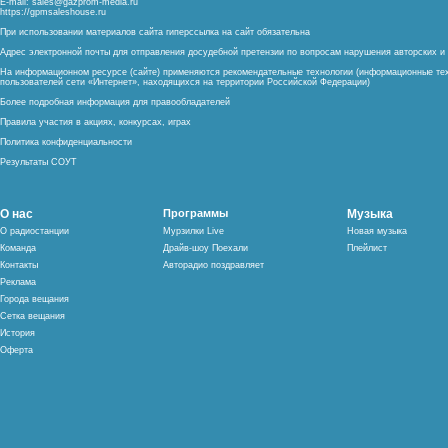
E-mail:
sales@gazprom-media.ru
https://gpmsaleshouse.ru
При использовании материалов сайта гиперссылка на сайт обязательна
Адрес электронной почты для отправления досудебной претензии по вопросам нарушения авторских 
На информационном ресурсе (сайте) применяются рекомендательные технологии (информационные тех
пользователей сети «Интернет», находящихся на территории Российской Федерации)
Более подробная информация для правообладателей
Правила участия в акциях, конкурсах, играх
Политика конфиденциальности
Результаты СОУТ
О нас
Программы
Музыка
О радиостанции
Мурзилки Live
Новая музыка
Команда
Драйв-шоу Поехали
Плейлист
Контакты
Авторадио поздравляет
Реклама
Города вещания
Сетка вещания
История
Оферта