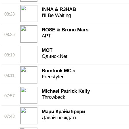
INNA & R3HAB
08:28
I'll Be Waiting
ROSE & Bruno Mars
08:25
APT.
МОТ
08:19
Одинок.Net
Bomfunk MC's
08:11
Freestyler
Michael Patrick Kelly
07:57
Throwback
Мари Краймбрери
07:48
Давай не ждать