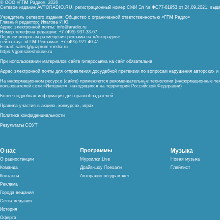
© ООО «ГПМ Радио», 2026
Сетевое издание AVTORADIO.RU, регистрационный номер
СМИ Эл № ФС77-81953 от 24.09.2021,
выда
Учредитель сетевого издания: Общество с ограниченной ответственностью «ГПМ Радио»
Главный редактор: Ипатова И.Ю.
Адрес электронной почты:
info@aradio.ru
Номер телефона редакции: +7 (495) 937-33-67
По всем вопросам размещения рекламы на «Авторадио»
сейлз-хаус «ГПМ Реклама»: +7 (495) 921-40-41
E-mail:
sales@gazprom-media.ru
https://gpmsaleshouse.ru
При использовании материалов сайта гиперссылка на сайт обязательна
Адрес электронной почты для отправления досудебной претензии по вопросам нарушения авторских 
На информационном ресурсе (сайте) применяются рекомендательные технологии (информационные тех
пользователей сети «Интернет», находящихся на территории Российской Федерации)
Более подробная информация для правообладателей
Правила участия в акциях, конкурсах, играх
Политика конфиденциальности
Результаты СОУТ
О нас
Программы
Музыка
О радиостанции
Мурзилки Live
Новая музыка
Команда
Драйв-шоу Поехали
Плейлист
Контакты
Авторадио поздравляет
Реклама
Города вещания
Сетка вещания
История
Оферта