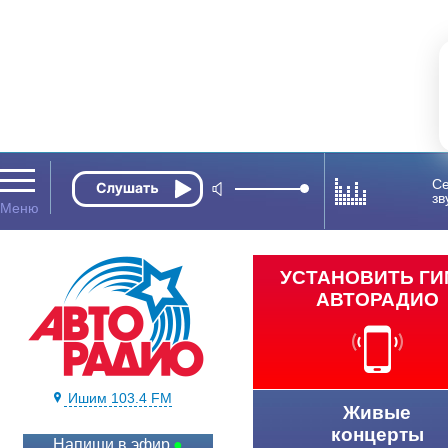
Се
зв
УСТАНОВИТЬ Г
АВТОРАДИО
Ишим 103.4 FM
Живые
концерты
Напиши в эфир