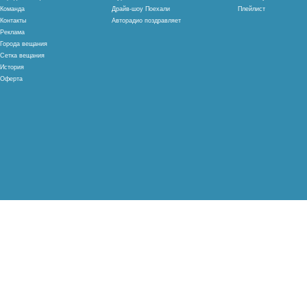
Команда
Драйв-шоу Поехали
Плейлист
Контакты
Авторадио поздравляет
Реклама
Города вещания
Сетка вещания
История
Оферта