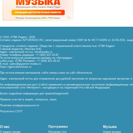
© ООО «ГПМ Радио», 2026
Сетевое издание AVTORADIO.RU, регистрационный номер
СМИ Эл № ФС77-81953 от 24.09.2021,
выда
Учредитель сетевого издания: Общество с ограниченной ответственностью «ГПМ Радио»
Главный редактор: Ипатова И.Ю.
Адрес электронной почты:
info@aradio.ru
Номер телефона редакции: +7 (495) 937-33-67
По всем вопросам размещения рекламы на «Авторадио»
сейлз-хаус «ГПМ Реклама»: +7 (495) 921-40-41
E-mail:
sales@gazprom-media.ru
https://gpmsaleshouse.ru
При использовании материалов сайта гиперссылка на сайт обязательна
Адрес электронной почты для отправления досудебной претензии по вопросам нарушения авторских 
На информационном ресурсе (сайте) применяются рекомендательные технологии (информационные тех
пользователей сети «Интернет», находящихся на территории Российской Федерации)
Более подробная информация для правообладателей
Правила участия в акциях, конкурсах, играх
Политика конфиденциальности
Результаты СОУТ
О нас
Программы
Музыка
О радиостанции
Мурзилки Live
Новая музыка