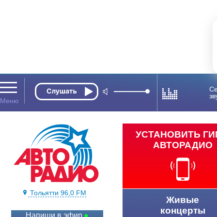
Се
зв
УСТАНОВИТЬ Г
АВТОРАДИО
Тольятти 96,0 FM
Живые
концерты
Напиши в эфир