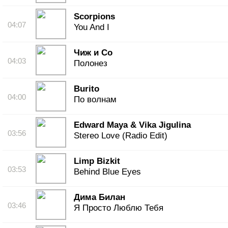
Scorpions
04:07
You And I
Чиж и Co
04:03
Полонез
Burito
04:00
По волнам
Edward Maya & Vika Jigulina
03:56
Stereo Love (Radio Edit)
Limp Bizkit
03:53
Behind Blue Eyes
Дима Билан
03:46
Я Просто Люблю Тебя