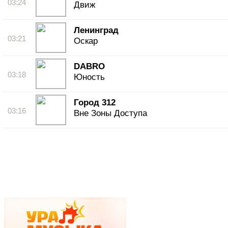
03:24
Движ
Ленинград
03:21
Оскар
DABRO
03:18
Юность
Город 312
03:16
Вне Зоны Доступа