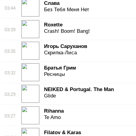
Слава
03:44
Без Тебя Меня Нет
Roxette
03:39
Crash! Boom! Bang!
Игорь Саруханов
03:35
Скрипка-Лиса
Братья Грим
03:32
Ресницы
NEIKED & Portugal. The Man
03:29
Glide
Rihanna
03:27
Te Amo
Filatov & Karas