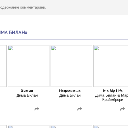
 содержание комментариев.
ИМА БИЛАН»
Химия
Неделимые
It s My Life
Дима Билан
Дима Билан
Дима Билан & Ма
Краймбрери