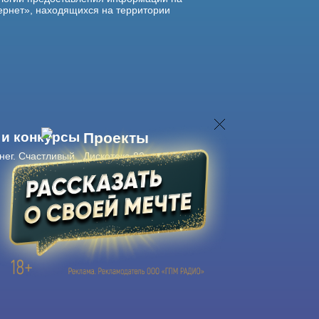
ернет», находящихся на территории
 и конкурсы
Проекты
нег. Счастливый
Дискотека 80-х
Живые концерты
Журнал Авторадио
Авторадио
в смартфоне