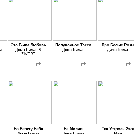
Это Была Любовь
Полуночное Такси
Про Белые Роз
и
Дима Билан &
Дима Билан
Дима Билан
ZIVERT
На Берегу Неба
Не Молчи
Так Устроен Это
Дима Билан
Дима Билан
Мир