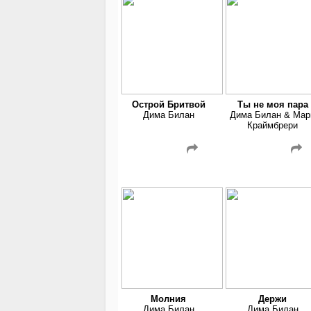
Острой Бритвой
Ты не моя пара
Дима Билан
Дима Билан & Мар
Краймбрери
Молния
Держи
Дима Билан
Дима Билан