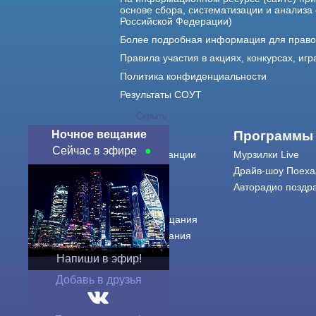
основе сбора, систематизации и анализа
Российской Федерации)
Более подробная информация для прав
Правила участия в акциях, конкурсах, игр
Политика конфиденциальности
Результаты СОУТ
Скрыть
Ночное вещание
О нас
Программы
Сейчас в эфире
О радиостанции
Мурзилки Live
Команда
Драйв-шоу Поеха
Контакты
Авторадио поздр
Реклама
Города вещания
Сетка вещания
История
Напиши в эфир!
Оферта
Добавь в друзья