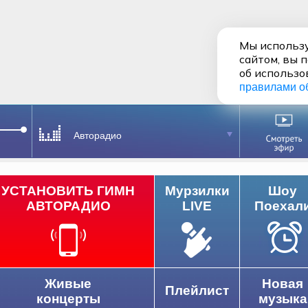
Мы использу
сайтом, вы 
об использо
правилами о
Авторадио
УСТАНОВИТЬ ГИМН
Мурзилки
Шоу
АВТОРАДИО
LIVE
Поехал
Живые
Новая
Плейлист
концерты
музыка