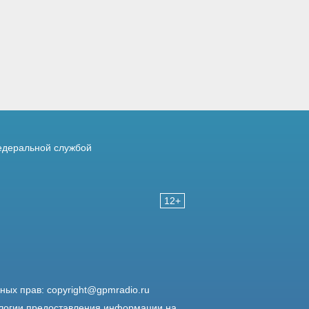
деральной службой
12+
жных прав:
copyright@gpmradio.ru
логии предоставления информации на