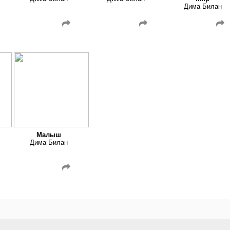
Дима Билан
Малыш
Дима Билан