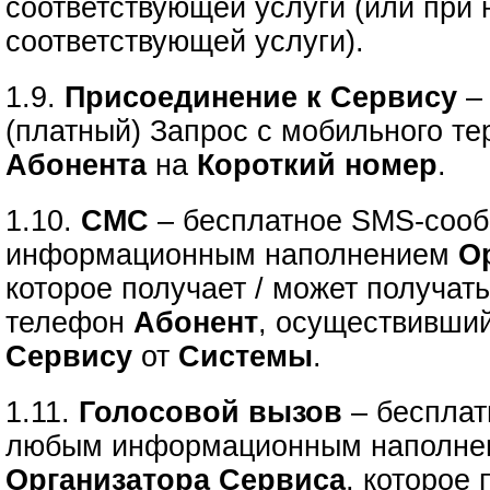
соответствующей услуги (или при
соответствующей услуги).
1.9.
Присоединение к Сервису
–
(платный) Запрос с мобильного т
Абонента
на
Короткий номер
.
1.10.
СМС
– бесплатное SMS-соо
информационным наполнением
О
которое получает / может получат
телефон
Абонент
, осуществивши
Сервису
от
Системы
.
1.11.
Голосовой вызов
– бесплат
любым информационным наполне
Организатора Сервиса
, которое 