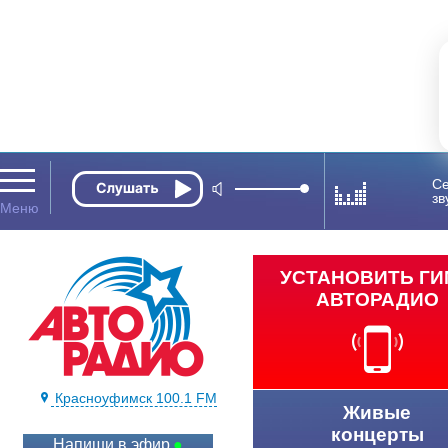
Се
зв
УСТАНОВИТЬ Г
АВТОРАДИО
Красноуфимск 100.1 FM
Живые
концерты
Напиши в эфир