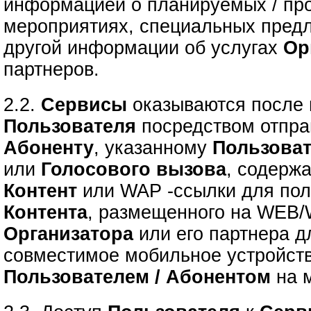
информацией о планируемых / пр
мероприятиях, специальных предл
другой информации об услугах
Ор
партнеров.
2.2.
Сервисы
оказываются после
Пользователя
посредством отпр
Абоненту
, указанному
Пользова
или
Голосового вызова
, содерж
Контент
или
WAP -ссылки для по
Контента
, размещенного на WEB/
Организатора
или его партнера д
совместимое мобильное устройст
Пользователем / Абонентом
на м