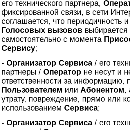
его технического партнера,
Опера
фиксированной связи, в сети Инте
соглашается, что периодичность 
Голосовых вызовов
выбираетс
самостоятельно с момента
Присо
Сервису
;
-
Организатор Сервиса
/ его тех
партнеры /
Оператор
не несут и н
ответственности за информацию, 
Пользователем
или
Абонентом
,
утрату, повреждение, прямо или к
использованием
Сервиса
;
-
Организатор Сервиса
/ его тех