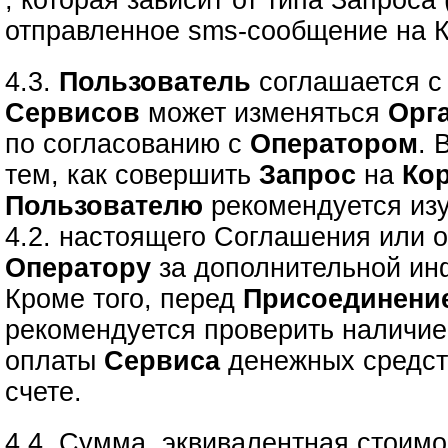
, которая зависит от типа Запроса
отправленное sms-сообщение на К
4.3.
Пользователь
соглашается с 
Сервисов
может изменяться
Орг
по согласованию с
Оператором
. 
тем, как совершить
Запрос
на
Ко
Пользователю
рекомендуется изу
4.2. настоящего Соглашения или о
Оператору
за дополнительной ин
Кроме того, перед
Присоединени
рекомендуется проверить наличие
оплаты
Сервиса
денежных средст
счете.
4.4. Сумма, эквивалентная стоимо