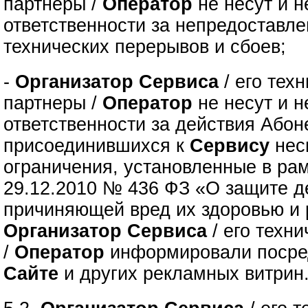
партнеры /
Оператор
не несут и н
ответственности за непредоставле
технических перерывов и сбоев;
-
Организатор Сервиса
/ его тех
партнеры /
Оператор
не несут и н
ответственности за действия Абон
присоединившихся к
Сервису
нес
ограничения, установленные в рам
29.12.2010 № 436 ФЗ «О защите д
причиняющей вред их здоровью и 
Организатор Сервиса
/ его техн
/
Оператор
информировали посре
Сайте
и других рекламных витрин