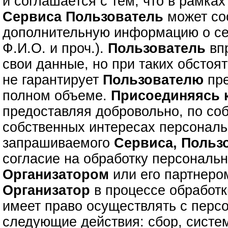
и соглашается с тем, что в рамках
Сервиса
Пользователь
может с
дополнительную информацию о се
Ф.И.О. и проч.).
Пользователь
впр
свои данные, но при таких обстоя
не гарантирует
Пользователю
пре
полном объеме.
Присоединяясь
предоставляя добровольно, по со
собственных интересах персонал
запрашиваемого
Сервиса,
Польз
согласие на обработку персональ
Организатором
или его партнером
Организатор
в процессе обработ
имеет право осуществлять с пер
следующие действия: сбор, систе