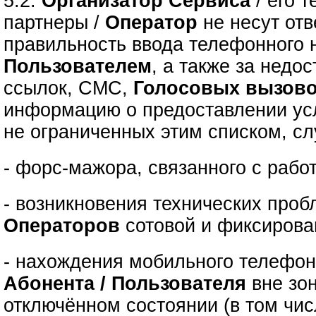
5.2.
Организатор Сервиса
/ его 
партнеры /
Оператор
не несут отв
правильность ввода телефонного 
Пользователем
, а также за недо
ссылок, СМС,
Голосовых вызов
информацию о предоставлении усл
не ограниченных этим списком, сл
- форс-мажора, связанного с рабо
- возникновения технических проб
Операторов
сотовой и фиксирова
- нахождения мобильного телефон
Абонента / Пользователя
вне зо
отключённом состоянии (в том чис