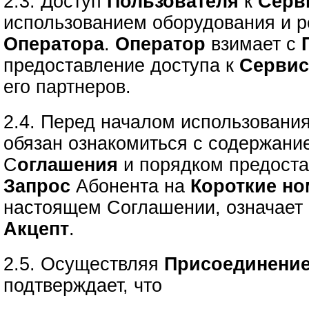
2.3. Доступ
Пользователя
к
Серв
использованием оборудования и р
Оператора
.
Оператор
взимает с
предоставление доступа к
Серви
его партнеров.
2.4. Перед началом использовани
обязан ознакомиться с содержани
С
оглашения
и порядком предост
Запрос
Абонента на
Короткие но
настоящем Соглашении, означает 
Акцепт
.
2.5. Осуществляя
Присоединение
подтверждает, что