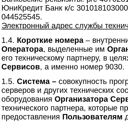
ЮниКредит Банк к/с 30101810300
044525545.
Электронный адрес службы техни
1.4.
Короткие номера
– внутренн
Оператора
, выделенные им
Орга
его техническому партнеру, в цел
Сервисов
, а именно номер 9030.
1.5.
Система –
совокупность прог
серверов и других технических с
оборудования
Организатора Сер
технического партнера, которые п
предоставления
Пользователям
д