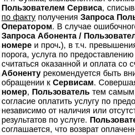
Пользователем Сервиса
, списыв
по факту
получения
Запроса
Пол
Оператором
. В случае ошибочно
Запроса
Абонента / Пользовате
номере
и проч
.
), в т.ч. превышен
порога, услуга по предоставлени
считаться оказанной и оплата со с
Абоненту
рекомендуется быть вн
обращении к
Сервисам
. Соверш
номер
,
Пользователь
тем самым 
согласие оплатить услугу по пре
независимо от наличия или отсутс
результатов по услуге.
Пользоват
соглашается, что возврат оплаче