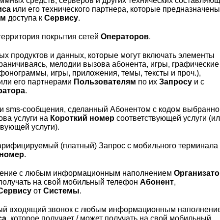
ммных средств, серверов и других технических составляю
иса
или его технического партнера, которые предназначен
ям
доступа к
Сервису
.
территория покрытия сетей
Операторов
.
 продуктов и данных, которые могут включать элементы
граничиваясь, мелодии вызова абонента, игры, графические
фонограммы, игры, приложения, темы, тексты и проч.),
или его партнерами
Пользователям
по их
Запросу
и с
ратора
.
вки sms-сообщения, сделанный Абонентом с кодом выбранн
ова услуги на
Короткий номер
соответствующей услуги (и
вующей услуги).
арифицируемый (платный) Запрос с мобильного терминала
 номер
.
щение с любым информационным наполнением
Организато
т получать на свой мобильный телефон
Абонент
,
 Сервису
от
Системы
.
ый входящий звонок с любым информационным наполнени
са
, которое получает / может получать на свой мобильный