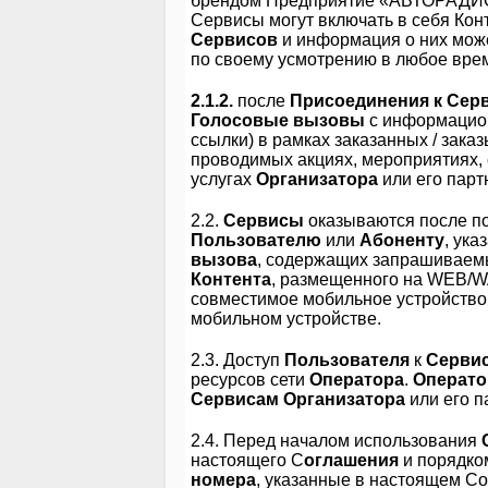
брендом Предприятие «АВТОРАДИО
Сервисы могут включать в себя Конт
Сервисов
и информация о них мож
по своему усмотрению в любое вр
2.1.2.
после
Присоединения к Сер
Голосовые вызовы
с информаци
ссылки) в рамках заказанных / зак
проводимых акциях, мероприятиях,
услугах
Организатора
или его парт
2.2.
Сервисы
оказываются после п
Пользователю
или
Абоненту
, ук
вызова
, содержащих запрашивае
Контента
, размещенного на WEB/
совместимое мобильное устройств
мобильном устройстве.
2.3. Доступ
Пользователя
к
Серви
ресурсов сети
Оператора
.
Операто
Сервисам
Организатора
или его п
2.4. Перед началом использования
настоящего С
оглашения
и порядко
номера
, указанные в настоящем С