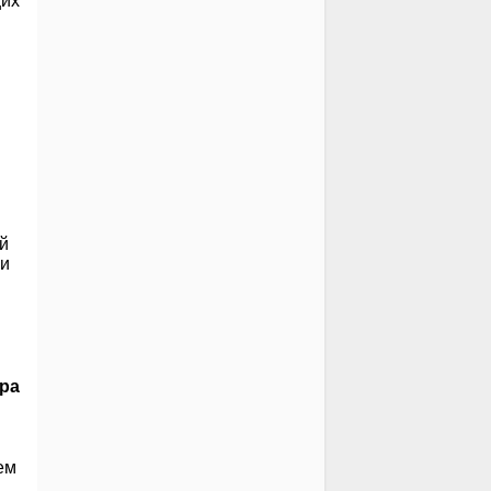
щих
ы
ой
ли
ра
ем