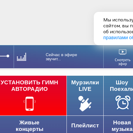
Мы использу
сайтом, вы 
об использо
правилами о
Сейчас в эфире
звучит...
УСТАНОВИТЬ ГИМН
Мурзилки
Шоу
АВТОРАДИО
LIVE
Поехал
Живые
Новая
Плейлист
концерты
музыка