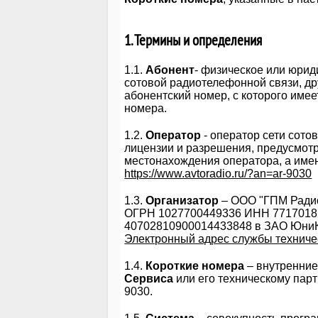
1. Термины и определения
1.1.
Абонент
- физическое или юрид
сотовой радиотелефонной связи, др
абонентский номер, с которого име
номера.
1.2.
Оператор
- оператор сети сот
лицензии и разрешения, предусмот
местонахождения оператора, а имен
https://www.avtoradio.ru/?an=ar-9030
1.3.
Организатор
– ООО "ГПМ Радио"
ОГРН 1027700449336 ИНН 77170182
40702810900014433848 в ЗАО ЮниК
Электронный адрес службы техниче
1.4.
Короткие номера
– внутренние
Сервиса
или его техническому парт
9030.