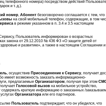
лец телефонного номера) посредством действий Пользоват
рок и т. д.).
кий номер
,
Абонент
безоговорочно соглашается с тем, что
вызовы
на свой мобильный телефон, содержащие, в том чи
ервиса
в режиме указанном в п. 3.4 и 3.5 настоящем
 Сервису, Пользователь информирован о возрастных
ах закона от 29.12.2010 № 436 ФЗ «О защите детей от
здоровью и развитию», а также в настоящем Соглашении и
в
тель
, осуществив
Присоединение к Сервису
, получает до
ибо имеет возможность заказать информационно-
луги, предлагаемые
Организатором
, получая при этом
СМ
 получает
Голосовой вызов
на мобильное устройство,
ут содержать краткую информацию о заказанных /заказывае
 услугах
Организатора
или его партнеров.
ссылке
Пользователь
подтверждает, что он убедился, что