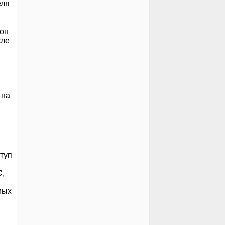
еля
 он
сле
 на
ступ
С
,
мых