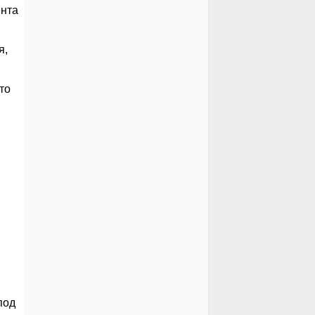
ента
я,
то
под