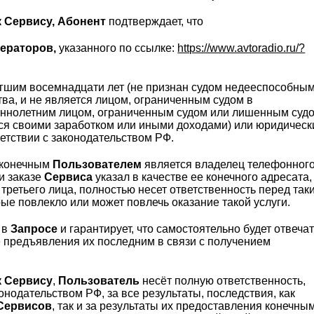
 Сервису,
Абонент
подтверждает, что
ераторов,
указанного по ссылке:
https://www.avtoradio.ru/?
игшим восемнадцати лет (не признан судом недееспособны
тва, и не является лицом, ограниченным судом в
еннолетним лицом, ограниченным судом или лишенным суд
ся своими заработком или иными доходами) или юридичес
етствии с законодательством РФ.
о конечным
Пользователем
является владелец телефонног
и заказе
Сервиса
указал в качестве ее конечного адресата,
 третьего лица, полностью несет ответственность перед так
ые повлекло или может повлечь оказание такой услуги.
 в
Запросе
и гарантирует, что самостоятельно будет отвеча
ае предъявления их последним в связи с получением
к Сервису
,
Пользователь
несёт полную ответственность,
одательством РФ, за все результаты, последствия, как
Сервисов
, так и за результаты их предоставления конечны