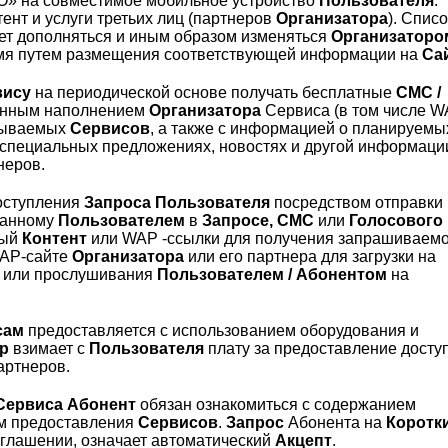
» на совместимое мобильное устройство
Пользователя
.
ент и услуги третьих лиц (партнеров
Организатора
). Списо
ет дополняться и иным образом изменяться
Организаторо
емя путем размещения соответствующей информации на
Са
вису
на периодической основе получать бесплатные
СМС /
онным наполнением
Организатора
Сервиса (в том числе W
азываемых
Сервисов
, а также с информацией о планируемых
 специальных предложениях, новостях и другой информаци
неров.
оступления
Запроса Пользователя
посредством отправки
азанному
Пользователем
в
Запросе, СМС
или
Голосового
мый
Контент
или
WAP -ссылки для получения запрашиваем
WAP-сайте
Организатора
или его партнера для загрузки на
о или прослушивания
Пользователем / Абонентом
на
сам
предоставляется с использованием оборудования и
р
взимает с
Пользователя
плату за предоставление доступ
артнеров.
Сервиса Абонент
обязан ознакомиться с содержанием
м предоставления
Сервисов
.
Запрос
Абонента на
Коротк
оглашении, означает автоматический
Акцепт
.