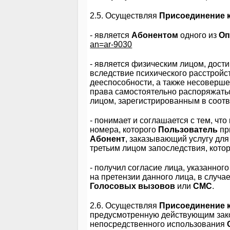
2.5. Осуществляя
Присоединение к
- является
Абонентом
одного из
Оп
an=ar-9030
- является физическим лицом, дост
вследствие психического расстройс
дееспособности, а также несоверш
права самостоятельно распоряжать
лицом, зарегистрированным в соотв
- понимает и соглашается с тем, чт
номера, которого
Пользователь
пр
Абонент
, заказывающий услугу для
третьим лицом запоследствия, котор
- получил согласие лица, указанного
на претензии данного лица, в случ
Голосовых вызовов
или
СМС
.
2.6. Осуществляя
Присоединение 
предусмотренную действующим закон
непосредственного использования