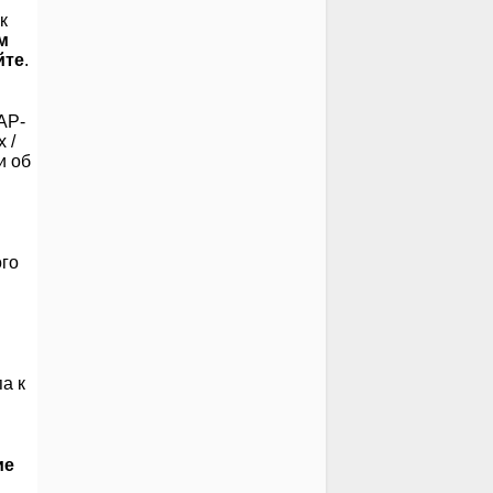
к
м
йте
.
AP-
 /
и об
ого
а к
ие