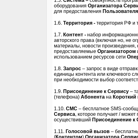
1.5.
Система –
совокупность програ
оборудования
Организатора Серв
для предоставления
Пользовател
1.6.
Территория -
территория РФ и 
1.7.
Контент -
набор информационных
авторского права (включая но, не о
материалы, новости произведения, 
предоставляемые
Организатором
использованием ресурсов сети
Опе
1.8.
Запрос
– запрос в виде отпра
единицы контента или ключевого сл
при необходимости выбор соответст
1.9.
Присоединение к Сервису
– т
(телефона)
Абонента
на
Короткий
1.10.
СМС
– бесплатное SMS-сооб
Сервиса
, которое получает / може
осуществивший
Присоединение к
1.11.
Голосовой вызов
– бесплатн
(
Контентом
)
Организатора Серви