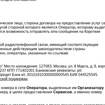
ическое лицо, сторона договора на предоставление услуг с
угой стороной которого является Оператор, которому выде
ется возможность отправлять sms-сообщения на Короткие
овой радиотелефонной связи, имеющий соответствующие
ренные действующим законодательством страны
но, операторы, указанные по ссылкам:
 Место нахождения: 127083, Москва, ул. 8 Марта, д. 8, корп
37 КПП 771401001 Банковские реквизиты: р/с
редит Банк к/с 30101810300000000545 БИК 044525545.
ской поддержки
.
 номера в сети
Оператора
, выделенные им
Организатору
неру, в целях предоставления
Сервисов
, а именно номер