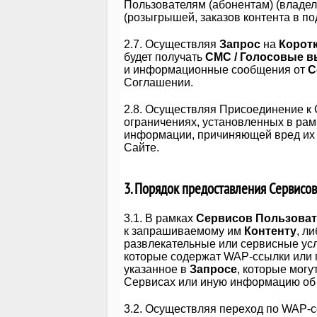
Пользователям (абонентам) (владе
(розыгрышей, заказов контента в пода
2.7. Осуществляя
Запрос
на
Корот
будет получать
СМС / Голосовые 
и информационные сообщения от
С
Соглашении.
2.8. Осуществляя Присоединение к
ограничениях, установленных в рамк
информации, причиняющей вред их 
Сайте.
3. Порядок предоставления Сервисо
3.1. В рамках
Сервисов
Пользова
к запрашиваемому им
Контенту
, л
развлекательные или сервисные ус
которые содержат WAP-ссылки или
указанное в
Запросе
, которые мог
Сервисах или иную информацию об
3.2. Осуществляя переход по WAP-