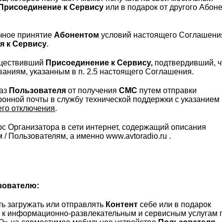
Присоединение к Сервису
или в подарок от другого Абон
очное принятие
Абонентом
условий настоящего Соглашени
я к Сервису
.
уществивший
Присоединение к Сервису,
подтвердивший, ч
ваниям, указанным в п. 2.5 настоящего Соглашения.
каз
Пользователя
от получения
СМС
путем отправки
онной почты в службу технической поддержки с указанием
его отключения
.
 Организатора в сети интернет, содержащий описания
/ Пользователям, а именно www.avtoradio.ru .
зователю:
ть загружать или отправлять
Контент
себе или в подарок
п к информационно-развлекательным и сервисным услугам 