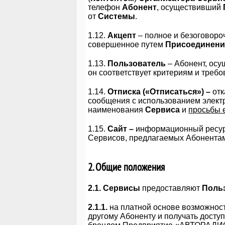
телефон
Абонент
, осуществивший
от
Системы
.
1.12.
Акцепт
– полное и безоговор
совершенное путем
Присоединени
1.13.
Пользователь
– Абонент, ос
он
соответствует критериям и требо
1.14.
Отписка («Отписаться») –
от
сообщения с использованием электр
наименования
Сервиса
и
просьбы 
1.15.
Сайт –
информационный ресурс
Сервисов, предлагаемых Абонентам 
2. Общие положения
2.1. Сервисы
предоставляют
Поль
2.1.1.
на платной основе возможнос
другому Абоненту и получать досту