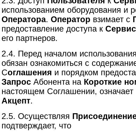
2.3. Доступ
Пользователя
к
Серв
использованием оборудования и р
Оператора
.
Оператор
взимает с
предоставление доступа к
Серви
его партнеров.
2.4. Перед началом использовани
обязан ознакомиться с содержани
С
оглашения
и порядком предост
Запрос
Абонента на
Короткие но
настоящем Соглашении, означает 
Акцепт
.
2.5. Осуществляя
Присоединение
подтверждает, что