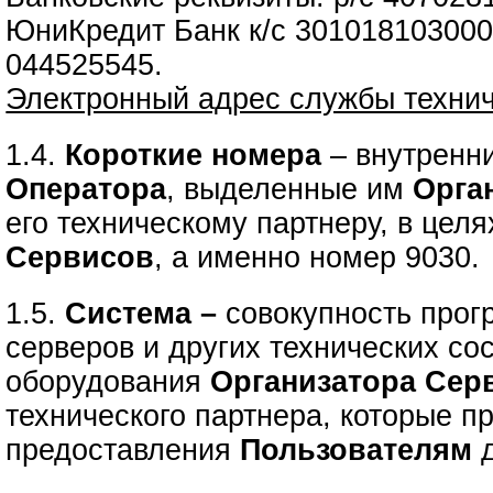
ЮниКредит Банк к/с 30101810300
044525545.
Электронный адрес службы техни
1.4.
Короткие номера
– внутренн
Оператора
, выделенные им
Орга
его техническому партнеру, в цел
Сервисов
, а именно номер 9030.
1.5.
Система –
совокупность прог
серверов и других технических с
оборудования
Организатора Сер
технического партнера, которые п
предоставления
Пользователям
д