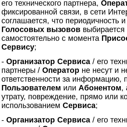
его технического партнера,
Опера
фиксированной связи, в сети Инте
соглашается, что периодичность 
Голосовых вызовов
выбираетс
самостоятельно с момента
Присо
Сервису
;
-
Организатор Сервиса
/ его тех
партнеры /
Оператор
не несут и н
ответственности за информацию, 
Пользователем
или
Абонентом
,
утрату, повреждение, прямо или к
использованием
Сервиса
;
-
Организатор Сервиса
/ его тех