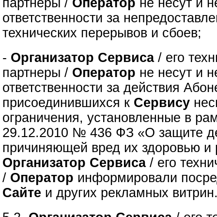
партнеры /
Оператор
не несут и н
ответственности за непредоставле
технических перерывов и сбоев;
-
Организатор Сервиса
/ его тех
партнеры /
Оператор
не несут и н
ответственности за действия Абон
присоединившихся к
Сервису
нес
ограничения, установленные в рам
29.12.2010 № 436 ФЗ «О защите д
причиняющей вред их здоровью и 
Организатор Сервиса
/ его техн
/
Оператор
информировали посре
Сайте
и других рекламных витрин