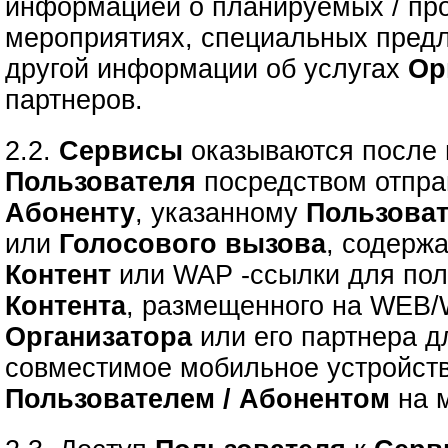
информацией о планируемых / пр
мероприятиях, специальных предл
другой информации об услугах
Ор
партнеров.
2.2.
Сервисы
оказываются после
Пользователя
посредством отпр
Абоненту
, указанному
Пользова
или
Голосового вызова
, содерж
Контент
или
WAP -ссылки для по
Контента
, размещенного на WEB/
Организатора
или его партнера д
совместимое мобильное устройст
Пользователем / Абонентом
на м