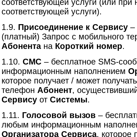
соответствующей услуги (или при
соответствующей услуги).
1.9.
Присоединение к Сервису
–
(платный) Запрос с мобильного т
Абонента
на
Короткий номер
.
1.10.
СМС
– бесплатное SMS-соо
информационным наполнением
О
которое получает / может получат
телефон
Абонент
, осуществивши
Сервису
от
Системы
.
1.11.
Голосовой вызов
– бесплат
любым информационным наполне
Организатора Сервиса
, которое 