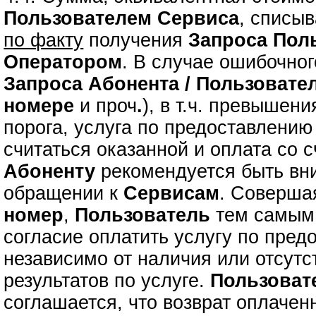
Пользователем Сервиса
, списыв
по факту
получения
Запроса
Пол
Оператором
. В случае ошибочно
Запроса
Абонента / Пользовате
номере
и проч
.
), в т.ч. превышен
порога, услуга по предоставлени
считаться оказанной и оплата со с
Абоненту
рекомендуется быть вн
обращении к
Сервисам
. Соверш
номер
,
Пользователь
тем самым 
согласие оплатить услугу по пре
независимо от наличия или отсутс
результатов по услуге.
Пользоват
соглашается, что возврат оплаче