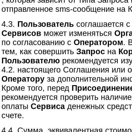
, которая зависит от типа Запроса
отправленное sms-сообщение на К
4.3.
Пользователь
соглашается с 
Сервисов
может изменяться
Орг
по согласованию с
Оператором
. 
тем, как совершить
Запрос
на
Ко
Пользователю
рекомендуется изу
4.2. настоящего Соглашения или о
Оператору
за дополнительной ин
Кроме того, перед
Присоединени
рекомендуется проверить наличие
оплаты
Сервиса
денежных средст
счете.
4.4. Сумма, эквивалентная стоимо