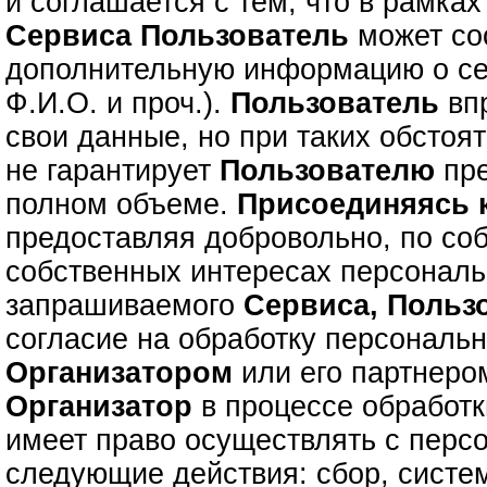
и соглашается с тем, что в рамках
Сервиса
Пользователь
может с
дополнительную информацию о се
Ф.И.О. и проч.).
Пользователь
впр
свои данные, но при таких обстоя
не гарантирует
Пользователю
пре
полном объеме.
Присоединяясь
предоставляя добровольно, по со
собственных интересах персонал
запрашиваемого
Сервиса,
Польз
согласие на обработку персональ
Организатором
или его партнером
Организатор
в процессе обработ
имеет право осуществлять с пер
следующие действия: сбор, систе