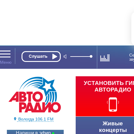
Се
зв
УСТАНОВИТЬ Г
АВТОРАДИО
Вологда 106.1 FM
Живые
концерты
Напиши в эфир