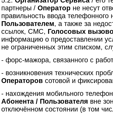
5.2.
Организатор Сервиса
/ его 
партнеры /
Оператор
не несут отв
правильность ввода телефонного 
Пользователем
, а также за недо
ссылок, СМС,
Голосовых вызов
информацию о предоставлении усл
не ограниченных этим списком, сл
- форс-мажора, связанного с рабо
- возникновения технических проб
Операторов
сотовой и фиксирова
- нахождения мобильного телефон
Абонента / Пользователя
вне зо
отключённом состоянии (в том чис