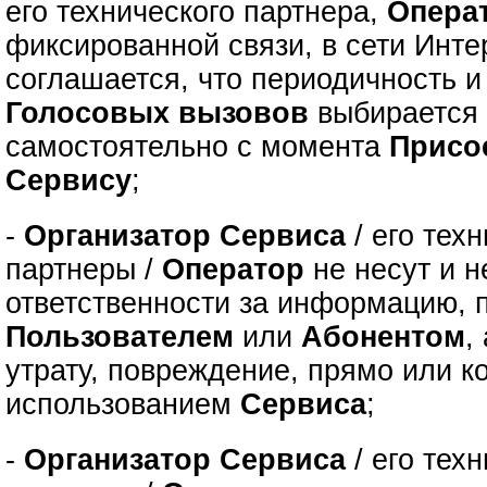
его технического партнера,
Опера
фиксированной связи, в сети Инте
соглашается, что периодичность 
Голосовых вызовов
выбираетс
самостоятельно с момента
Присо
Сервису
;
-
Организатор Сервиса
/ его тех
партнеры /
Оператор
не несут и н
ответственности за информацию, 
Пользователем
или
Абонентом
,
утрату, повреждение, прямо или к
использованием
Сервиса
;
-
Организатор Сервиса
/ его тех