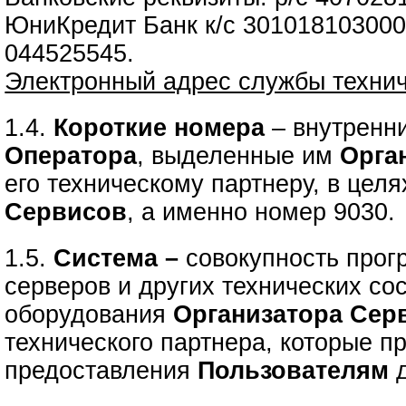
ЮниКредит Банк к/с 30101810300
044525545.
Электронный адрес службы техни
1.4.
Короткие номера
– внутренн
Оператора
, выделенные им
Орга
его техническому партнеру, в цел
Сервисов
, а именно номер 9030.
1.5.
Система –
совокупность прог
серверов и других технических с
оборудования
Организатора Сер
технического партнера, которые п
предоставления
Пользователям
д