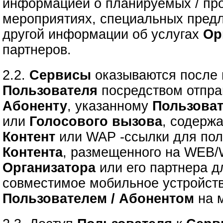
информацией о планируемых / пр
мероприятиях, специальных предл
другой информации об услугах
Ор
партнеров.
2.2.
Сервисы
оказываются после
Пользователя
посредством отпр
Абоненту
, указанному
Пользова
или
Голосового вызова
, содерж
Контент
или
WAP -ссылки для по
Контента
, размещенного на WEB/
Организатора
или его партнера д
совместимое мобильное устройст
Пользователем / Абонентом
на м