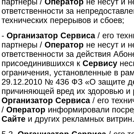
партнеры /
Оператор
не несут и н
ответственности за непредоставле
технических перерывов и сбоев;
-
Организатор Сервиса
/ его тех
партнеры /
Оператор
не несут и н
ответственности за действия Абон
присоединившихся к
Сервису
нес
ограничения, установленные в рам
29.12.2010 № 436 ФЗ «О защите д
причиняющей вред их здоровью и 
Организатор Сервиса
/ его техн
/
Оператор
информировали посре
Сайте
и других рекламных витрин