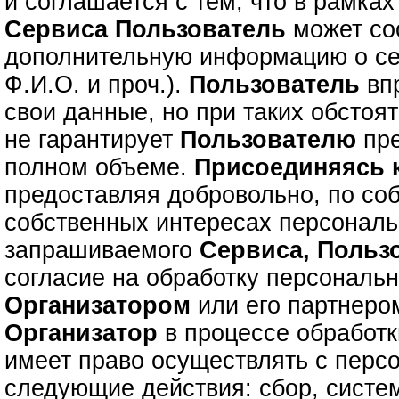
и соглашается с тем, что в рамках
Сервиса
Пользователь
может с
дополнительную информацию о се
Ф.И.О. и проч.).
Пользователь
впр
свои данные, но при таких обстоя
не гарантирует
Пользователю
пре
полном объеме.
Присоединяясь
предоставляя добровольно, по со
собственных интересах персонал
запрашиваемого
Сервиса,
Польз
согласие на обработку персональ
Организатором
или его партнером
Организатор
в процессе обработ
имеет право осуществлять с пер
следующие действия: сбор, систе