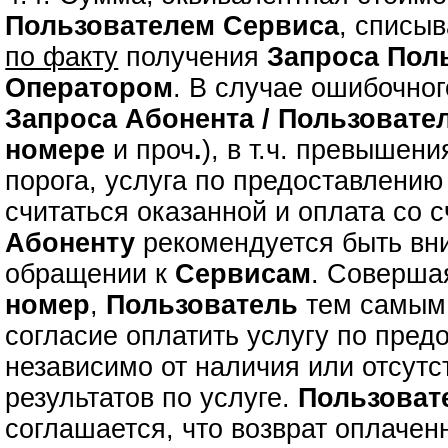
Пользователем Сервиса
, списыв
по факту
получения
Запроса
Пол
Оператором
. В случае ошибочно
Запроса
Абонента / Пользовате
номере
и проч
.
), в т.ч. превышен
порога, услуга по предоставлени
считаться оказанной и оплата со с
Абоненту
рекомендуется быть вн
обращении к
Сервисам
. Соверш
номер
,
Пользователь
тем самым 
согласие оплатить услугу по пре
независимо от наличия или отсутс
результатов по услуге.
Пользоват
соглашается, что возврат оплаче