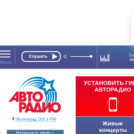
Се
зв
УСТАНОВИТЬ Г
АВТОРАДИО
Волгоград 103.1 FM
Живые
концерты
Напиши в эфир