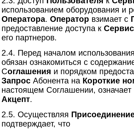
2.3. Доступ
Пользователя
к
Серв
использованием оборудования и р
Оператора
.
Оператор
взимает с
предоставление доступа к
Серви
его партнеров.
2.4. Перед началом использовани
обязан ознакомиться с содержани
С
оглашения
и порядком предост
Запрос
Абонента на
Короткие но
настоящем Соглашении, означает 
Акцепт
.
2.5. Осуществляя
Присоединение
подтверждает, что