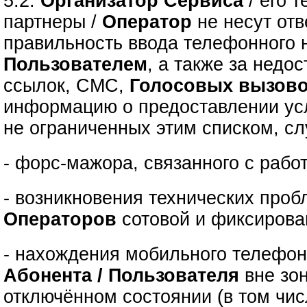
5.2.
Организатор Сервиса
/ его 
партнеры /
Оператор
не несут отв
правильность ввода телефонного 
Пользователем
, а также за недо
ссылок, СМС,
Голосовых вызов
информацию о предоставлении усл
не ограниченных этим списком, сл
- форс-мажора, связанного с рабо
- возникновения технических проб
Операторов
сотовой и фиксирова
- нахождения мобильного телефон
Абонента / Пользователя
вне зо
отключённом состоянии (в том чис