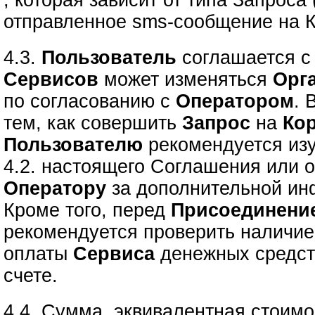
, которая зависит от типа Запроса
отправленное sms-сообщение на К
4.3.
Пользователь
соглашается с 
Сервисов
может изменяться
Орг
по согласованию с
Оператором
. 
тем, как совершить
Запрос
на
Ко
Пользователю
рекомендуется изу
4.2. настоящего Соглашения или о
Оператору
за дополнительной ин
Кроме того, перед
Присоединени
рекомендуется проверить наличие
оплаты
Сервиса
денежных средст
счете.
4.4. Сумма, эквивалентная стоимо