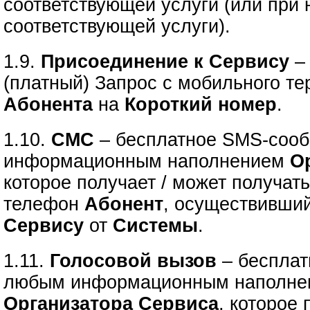
соответствующей услуги (или при
соответствующей услуги).
1.9.
Присоединение к Сервису
–
(платный) Запрос с мобильного т
Абонента
на
Короткий номер
.
1.10.
СМС
– бесплатное SMS-соо
информационным наполнением
О
которое получает / может получат
телефон
Абонент
, осуществивши
Сервису
от
Системы
.
1.11.
Голосовой вызов
– бесплат
любым информационным наполне
Организатора Сервиса
, которое 