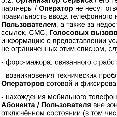
5.2.
Организатор Сервиса
/ его 
партнеры /
Оператор
не несут отв
правильность ввода телефонного 
Пользователем
, а также за недо
ссылок, СМС,
Голосовых вызов
информацию о предоставлении усл
не ограниченных этим списком, сл
- форс-мажора, связанного с рабо
- возникновения технических проб
Операторов
сотовой и фиксирова
- нахождения мобильного телефон
Абонента / Пользователя
вне зо
отключённом состоянии (в том чис