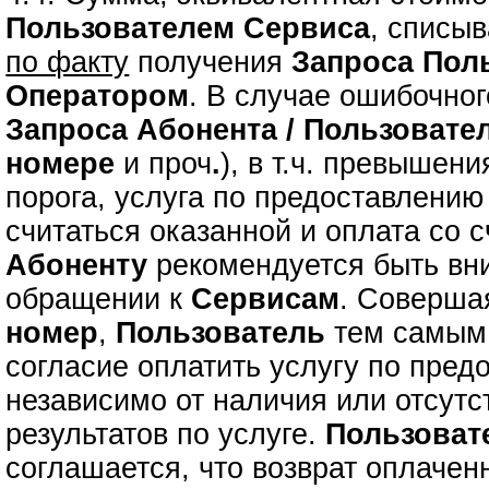
Пользователем Сервиса
, списыв
по факту
получения
Запроса
Пол
Оператором
. В случае ошибочно
Запроса
Абонента / Пользовате
номере
и проч
.
), в т.ч. превышен
порога, услуга по предоставлени
считаться оказанной и оплата со с
Абоненту
рекомендуется быть вн
обращении к
Сервисам
. Соверш
номер
,
Пользователь
тем самым 
согласие оплатить услугу по пре
независимо от наличия или отсутс
результатов по услуге.
Пользоват
соглашается, что возврат оплаче