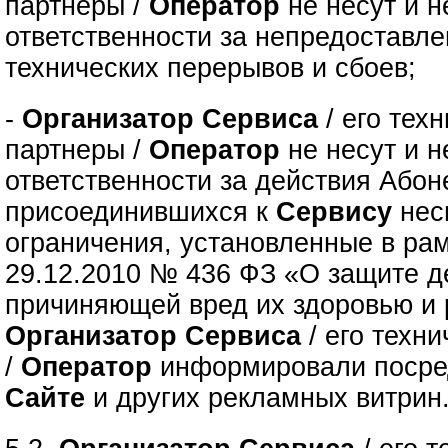
партнеры /
Оператор
не несут и н
ответственности за непредоставле
технических перерывов и сбоев;
-
Организатор Сервиса
/ его тех
партнеры /
Оператор
не несут и н
ответственности за действия Абон
присоединившихся к
Сервису
нес
ограничения, установленные в рам
29.12.2010 № 436 ФЗ «О защите д
причиняющей вред их здоровью и 
Организатор Сервиса
/ его техн
/
Оператор
информировали посре
Сайте
и других рекламных витрин