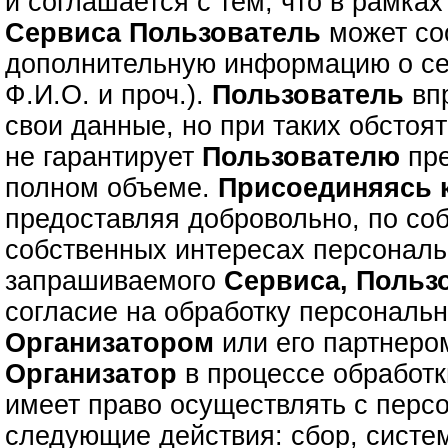
и соглашается с тем, что в рамках
Сервиса
Пользователь
может с
дополнительную информацию о се
Ф.И.О. и проч.).
Пользователь
впр
свои данные, но при таких обстоя
не гарантирует
Пользователю
пре
полном объеме.
Присоединяясь
предоставляя добровольно, по со
собственных интересах персонал
запрашиваемого
Сервиса,
Польз
согласие на обработку персональ
Организатором
или его партнером
Организатор
в процессе обработ
имеет право осуществлять с пер
следующие действия: сбор, систе