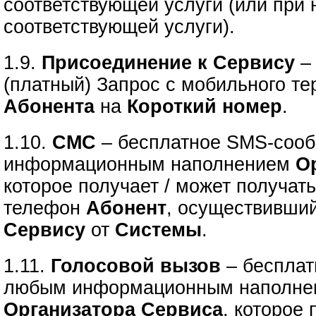
соответствующей услуги (или при
соответствующей услуги).
1.9.
Присоединение к Сервису
–
(платный) Запрос с мобильного т
Абонента
на
Короткий номер
.
1.10.
СМС
– бесплатное SMS-соо
информационным наполнением
О
которое получает / может получат
телефон
Абонент
, осуществивши
Сервису
от
Системы
.
1.11.
Голосовой вызов
– бесплат
любым информационным наполне
Организатора Сервиса
, которое 