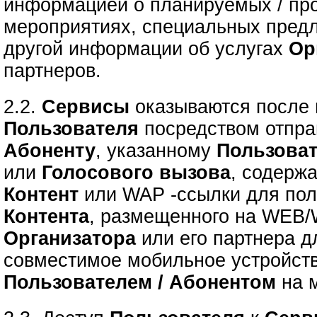
информацией о планируемых / пр
мероприятиях, специальных предл
другой информации об услугах
Ор
партнеров.
2.2.
Сервисы
оказываются после
Пользователя
посредством отпр
Абоненту
, указанному
Пользова
или
Голосового вызова
, содерж
Контент
или
WAP -ссылки для по
Контента
, размещенного на WEB/
Организатора
или его партнера д
совместимое мобильное устройст
Пользователем / Абонентом
на м