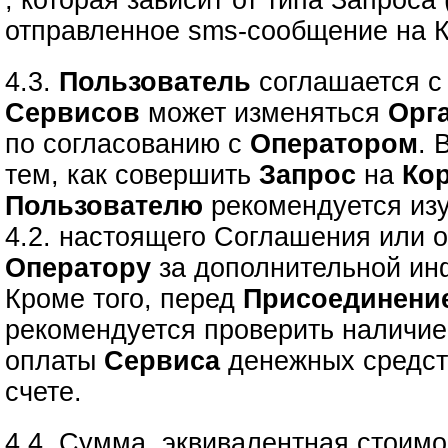
, которая зависит от типа Запроса
отправленное sms-сообщение на К
4.3.
Пользователь
соглашается с 
Сервисов
может изменяться
Орг
по согласованию с
Оператором
. 
тем, как совершить
Запрос
на
Ко
Пользователю
рекомендуется изу
4.2. настоящего Соглашения или о
Оператору
за дополнительной ин
Кроме того, перед
Присоединени
рекомендуется проверить наличие
оплаты
Сервиса
денежных средст
счете.
4.4. Сумма, эквивалентная стоимо