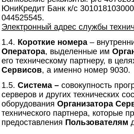
ЮниКредит Банк к/с 30101810300
044525545.
Электронный адрес службы техни
1.4.
Короткие номера
– внутренн
Оператора
, выделенные им
Орга
его техническому партнеру, в цел
Сервисов
, а именно номер 9030.
1.5.
Система –
совокупность прог
серверов и других технических с
оборудования
Организатора Сер
технического партнера, которые п
предоставления
Пользователям
д