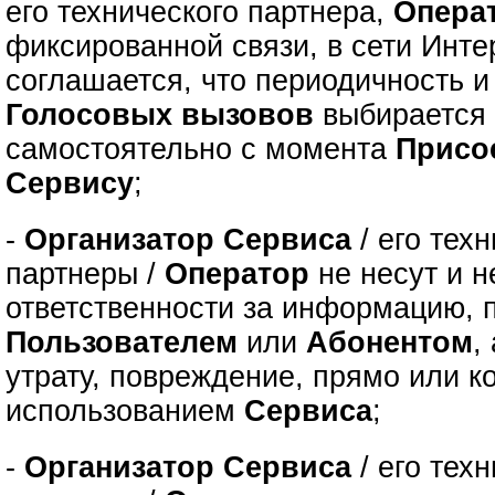
его технического партнера,
Опера
фиксированной связи, в сети Инте
соглашается, что периодичность 
Голосовых вызовов
выбираетс
самостоятельно с момента
Присо
Сервису
;
-
Организатор Сервиса
/ его тех
партнеры /
Оператор
не несут и н
ответственности за информацию, 
Пользователем
или
Абонентом
,
утрату, повреждение, прямо или к
использованием
Сервиса
;
-
Организатор Сервиса
/ его тех