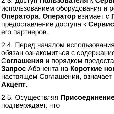
2.3. Доступ
Пользователя
к
Серв
использованием оборудования и р
Оператора
.
Оператор
взимает с
предоставление доступа к
Серви
его партнеров.
2.4. Перед началом использовани
обязан ознакомиться с содержани
С
оглашения
и порядком предост
Запрос
Абонента на
Короткие но
настоящем Соглашении, означает 
Акцепт
.
2.5. Осуществляя
Присоединение
подтверждает, что