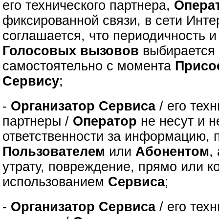
его технического партнера,
Опера
фиксированной связи, в сети Инте
соглашается, что периодичность 
Голосовых вызовов
выбираетс
самостоятельно с момента
Присо
Сервису
;
-
Организатор Сервиса
/ его тех
партнеры /
Оператор
не несут и н
ответственности за информацию, 
Пользователем
или
Абонентом
,
утрату, повреждение, прямо или к
использованием
Сервиса
;
-
Организатор Сервиса
/ его тех