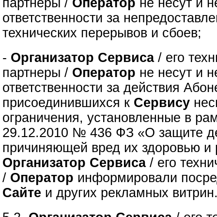
партнеры /
Оператор
не несут и н
ответственности за непредоставле
технических перерывов и сбоев;
-
Организатор Сервиса
/ его тех
партнеры /
Оператор
не несут и н
ответственности за действия Абон
присоединившихся к
Сервису
нес
ограничения, установленные в рам
29.12.2010 № 436 ФЗ «О защите д
причиняющей вред их здоровью и 
Организатор Сервиса
/ его техн
/
Оператор
информировали посре
Сайте
и других рекламных витрин