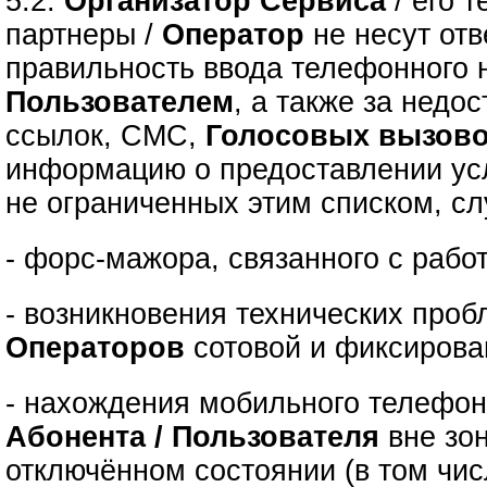
5.2.
Организатор Сервиса
/ его 
партнеры /
Оператор
не несут отв
правильность ввода телефонного 
Пользователем
, а также за недо
ссылок, СМС,
Голосовых вызов
информацию о предоставлении усл
не ограниченных этим списком, сл
- форс-мажора, связанного с рабо
- возникновения технических проб
Операторов
сотовой и фиксирова
- нахождения мобильного телефон
Абонента / Пользователя
вне зо
отключённом состоянии (в том чис