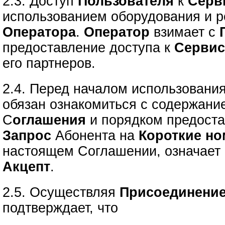
2.3. Доступ
Пользователя
к
Серв
использованием оборудования и р
Оператора
.
Оператор
взимает с
предоставление доступа к
Серви
его партнеров.
2.4. Перед началом использовани
обязан ознакомиться с содержани
С
оглашения
и порядком предост
Запрос
Абонента на
Короткие но
настоящем Соглашении, означает 
Акцепт
.
2.5. Осуществляя
Присоединение
подтверждает, что