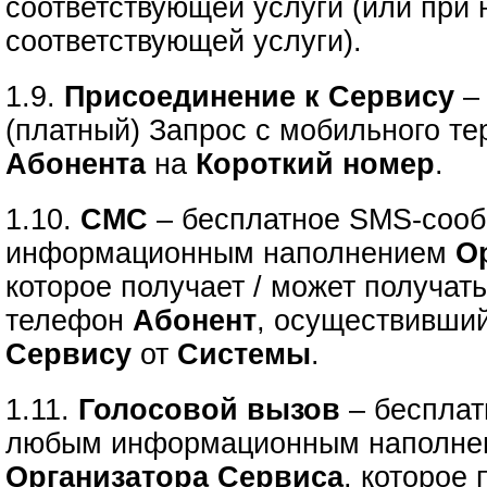
соответствующей услуги (или при
соответствующей услуги).
1.9.
Присоединение к Сервису
–
(платный) Запрос с мобильного т
Абонента
на
Короткий номер
.
1.10.
СМС
– бесплатное SMS-соо
информационным наполнением
О
которое получает / может получат
телефон
Абонент
, осуществивши
Сервису
от
Системы
.
1.11.
Голосовой вызов
– бесплат
любым информационным наполне
Организатора Сервиса
, которое 