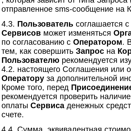
, которая зависит от типа Запроса
отправленное sms-сообщение на К
4.3.
Пользователь
соглашается с 
Сервисов
может изменяться
Орг
по согласованию с
Оператором
. 
тем, как совершить
Запрос
на
Ко
Пользователю
рекомендуется изу
4.2. настоящего Соглашения или о
Оператору
за дополнительной ин
Кроме того, перед
Присоединени
рекомендуется проверить наличие
оплаты
Сервиса
денежных средст
счете.
4.4. Сумма, эквивалентная стоимо