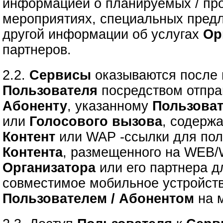
информацией о планируемых / пр
мероприятиях, специальных предл
другой информации об услугах
Ор
партнеров.
2.2.
Сервисы
оказываются после
Пользователя
посредством отпр
Абоненту
, указанному
Пользова
или
Голосового вызова
, содерж
Контент
или
WAP -ссылки для по
Контента
, размещенного на WEB/
Организатора
или его партнера д
совместимое мобильное устройст
Пользователем / Абонентом
на м