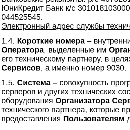
ЮниКредит Банк к/с 30101810300
044525545.
Электронный адрес службы техни
1.4.
Короткие номера
– внутренн
Оператора
, выделенные им
Орга
его техническому партнеру, в цел
Сервисов
, а именно номер 9030.
1.5.
Система –
совокупность прог
серверов и других технических с
оборудования
Организатора Сер
технического партнера, которые п
предоставления
Пользователям
д