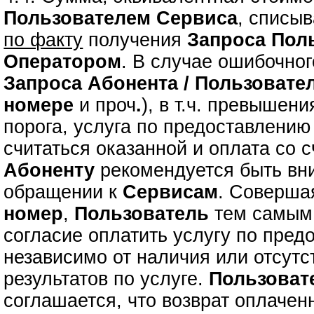
Пользователем Сервиса
, списыв
по факту
получения
Запроса
Пол
Оператором
. В случае ошибочно
Запроса
Абонента / Пользовате
номере
и проч
.
), в т.ч. превышен
порога, услуга по предоставлени
считаться оказанной и оплата со с
Абоненту
рекомендуется быть вн
обращении к
Сервисам
. Соверш
номер
,
Пользователь
тем самым 
согласие оплатить услугу по пре
независимо от наличия или отсутс
результатов по услуге.
Пользоват
соглашается, что возврат оплаче