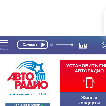
Се
зв
УСТАНОВИТЬ Г
АВТОРАДИО
Альметьевск 96.1 FM
Живые
концерты
Напиши в эфир