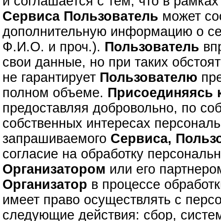
и соглашается с тем, что в рамках
Сервиса
Пользователь
может с
дополнительную информацию о се
Ф.И.О. и проч.).
Пользователь
впр
свои данные, но при таких обстоя
не гарантирует
Пользователю
пре
полном объеме.
Присоединяясь
предоставляя добровольно, по со
собственных интересах персонал
запрашиваемого
Сервиса,
Польз
согласие на обработку персональ
Организатором
или его партнером
Организатор
в процессе обработ
имеет право осуществлять с пер
следующие действия: сбор, систе