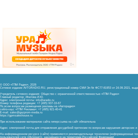
© ООО «ГПМ Радио», 2026
Сетевое издание AVTORADIO.RU, регистрационный номер
СМИ Эл № ФС77-81953 от 24.09.2021,
выда
Учредитель сетевого издания: Общество с ограниченной ответственностью «ГПМ Радио»
Главный редактор: Ипатова И.Ю.
Адрес электронной почты:
info@aradio.ru
Номер телефона редакции: +7 (495) 937-33-67
По всем вопросам размещения рекламы на «Авторадио»
сейлз-хаус «ГПМ Реклама»: +7 (495) 921-40-41
E-mail:
sales@gazprom-media.ru
https://gpmsaleshouse.ru
При использовании материалов сайта гиперссылка на сайт обязательна
Адрес электронной почты для отправления досудебной претензии по вопросам нарушения авторских 
На информационном ресурсе (сайте) применяются рекомендательные технологии (информационные тех
пользователей сети «Интернет», находящихся на территории Российской Федерации)