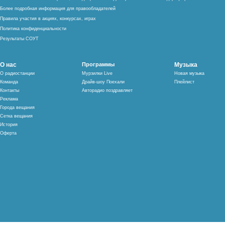
Более подробная информация для правообладателей
Правила участия в акциях, конкурсах, играх
Политика конфиденциальности
Результаты СОУТ
О нас
Программы
Музыка
О радиостанции
Мурзилки Live
Новая музыка
Команда
Драйв-шоу Поехали
Плейлист
Контакты
Авторадио поздравляет
Реклама
Города вещания
Сетка вещания
История
Оферта