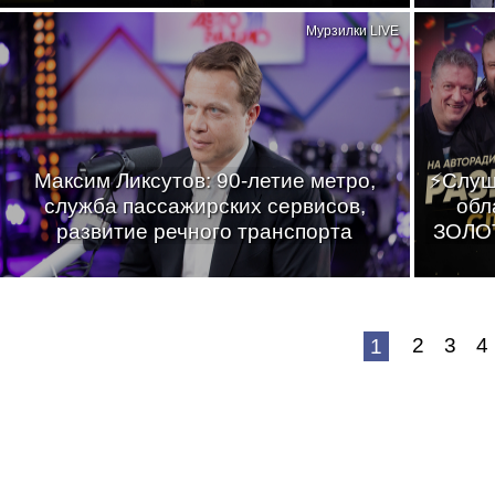
Мурзилки LIVE
Максим Ликсутов: 90-летие метро,
⚡Слуш
служба пассажирских сервисов,
обл
развитие речного транспорта
ЗОЛОТ
2
3
4
1