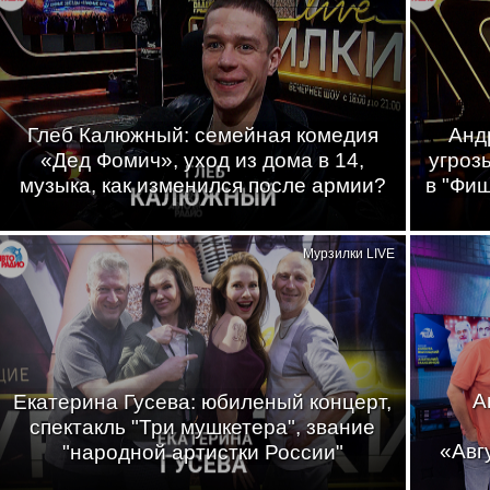
Глеб Калюжный: семейная комедия
Анд
«Дед Фомич», уход из дома в 14,
угроз
музыка, как изменился после армии?
в "Фи
Мурзилки LIVE
А
Екатерина Гусева: юбиленый концерт,
спектакль "Три мушкетера", звание
«Авг
"народной артистки России"