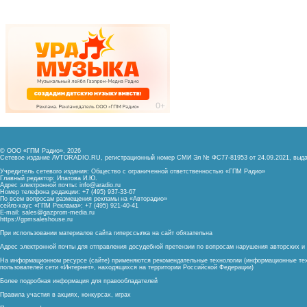
© ООО «ГПМ Радио», 2026
Сетевое издание AVTORADIO.RU, регистрационный номер
СМИ Эл № ФС77-81953 от 24.09.2021,
выда
Учредитель сетевого издания: Общество с ограниченной ответственностью «ГПМ Радио»
Главный редактор: Ипатова И.Ю.
Адрес электронной почты:
info@aradio.ru
Номер телефона редакции: +7 (495) 937-33-67
По всем вопросам размещения рекламы на «Авторадио»
сейлз-хаус «ГПМ Реклама»: +7 (495) 921-40-41
E-mail:
sales@gazprom-media.ru
https://gpmsaleshouse.ru
При использовании материалов сайта гиперссылка на сайт обязательна
Адрес электронной почты для отправления досудебной претензии по вопросам нарушения авторских 
На информационном ресурсе (сайте) применяются рекомендательные технологии (информационные тех
пользователей сети «Интернет», находящихся на территории Российской Федерации)
Более подробная информация для правообладателей
Правила участия в акциях, конкурсах, играх