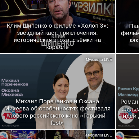
Клим Шипенко о фильме «Холоп 3»:
Пав
звездный каст, приключения,
фильма
историческая эпоха, съёмки на
как
корабле
Мурзилки LIVE
Михаил Пореченков и Оксана
Роман
Михеева об особенностях фестиваля
фильм
нового российского кино «Горький
идеи 
fest»
Мурзилки LIVE