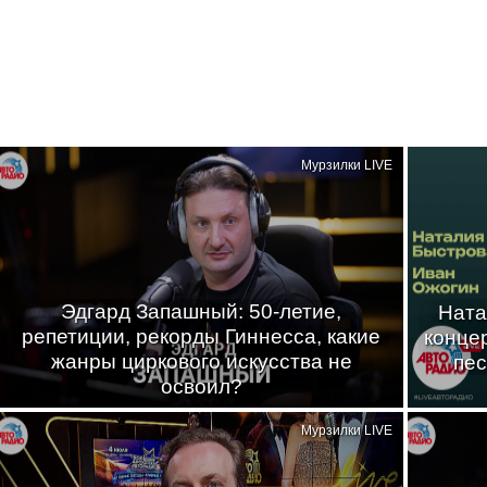
Мурзилки LIVE
Эдгард Запашный: 50-летие,
Ната
репетиции, рекорды Гиннесса, какие
конце
жанры циркового искусства не
пес
освоил?
Мурзилки LIVE