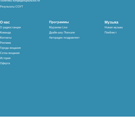
Политика конфиденциальности
Результаты СОУТ
О нас
Программы
Музыка
О радиостанции
Мурзилки Live
Новая музыка
Команда
Драйв-шоу Поехали
Плейлист
Контакты
Авторадио поздравляет
Реклама
Города вещания
Сетка вещания
История
Оферта