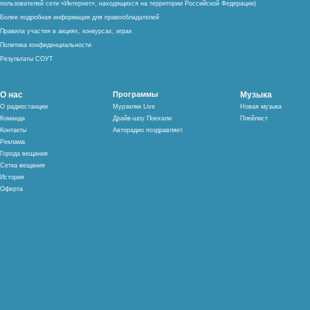
пользователей сети «Интернет», находящихся на территории Российской Федерации)
Более подробная информация для правообладателей
Правила участия в акциях, конкурсах, играх
Политика конфиденциальности
Результаты СОУТ
О нас
Программы
Музыка
О радиостанции
Мурзилки Live
Новая музыка
Команда
Драйв-шоу Поехали
Плейлист
Контакты
Авторадио поздравляет
Реклама
Города вещания
Сетка вещания
История
Оферта