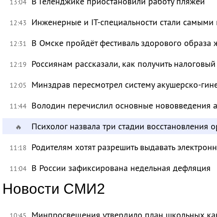
В Геленджике приостановили работу пляжей
13:04
Инженерные и IT-специальности стали самыми 
12:43
В Омске пройдёт фестиваль здорового образа
12:31
Россиянам рассказали, как получить налоговый
12:19
Минздрав пересмотрел систему акушерско-ги
12:05
Володин перечислил основные нововведения а
11:44
Психолог назвала три стадии восстановления 
🔥
Родителям хотят разрешить выдавать электрон
11:18
В России зафиксирована недельная дефляция
11:04
Новости СМИ2
Минпросвещения утвердило план школьных ка
10:45