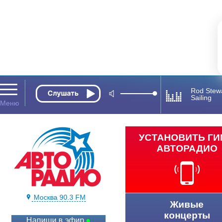
Rod Stew
Sailing
УСТАНОВИТЬ Г
АВТОРАДИО
Москва 90.3 FM
Живые
концерты
Напиши в эфир