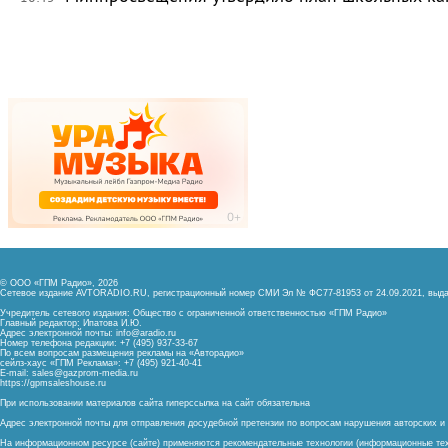
© ООО «ГПМ Радио», 2026
Сетевое издание AVTORADIO.RU, регистрационный номер
СМИ Эл № ФС77-81953 от 24.09.2021,
выда
Учредитель сетевого издания: Общество с ограниченной ответственностью «ГПМ Радио»
Главный редактор: Ипатова И.Ю.
Адрес электронной почты:
info@aradio.ru
Номер телефона редакции: +7 (495) 937-33-67
По всем вопросам размещения рекламы на «Авторадио»
сейлз-хаус «ГПМ Реклама»: +7 (495) 921-40-41
E-mail:
sales@gazprom-media.ru
https://gpmsaleshouse.ru
При использовании материалов сайта гиперссылка на сайт обязательна
Адрес электронной почты для отправления досудебной претензии по вопросам нарушения авторских 
На информационном ресурсе (сайте) применяются рекомендательные технологии (информационные тех