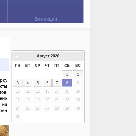
Все акции
Август
2026
ПН
ВТ
СР
ЧТ
ПТ
СБ
ВС
1
2
рку
3
4
5
6
7
8
9
исты
тов.
10
11
12
13
14
15
16
емь
17
18
19
20
21
22
23
 на
24
25
26
27
28
29
30
рен
31