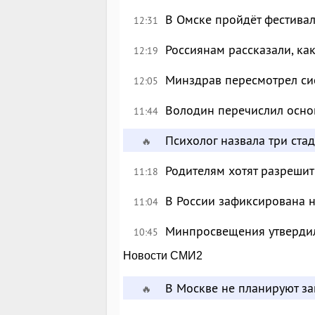
В Омске пройдёт фестива
12:31
Россиянам рассказали, ка
12:19
Минздрав пересмотрел си
12:05
Володин перечислил осно
11:44
Психолог назвала три ста
🔥
Родителям хотят разрешит
11:18
В России зафиксирована 
11:04
Минпросвещения утверди
10:45
Новости СМИ2
В Москве не планируют за
🔥