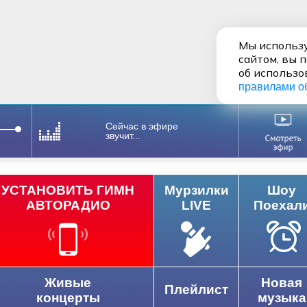
Мы использу
сайтом, вы 
об использо
правилами о
Сейчас в эфире
звучит...
УСТАНОВИТЬ ГИМН
Мурзилки
Шоу
АВТОРАДИО
LIVE
Поехал
Живые
Новая
Плейлист
концерты
музыка