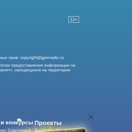
12+
жных прав:
copyright@gpmradio.ru
логии предоставления информации на
ернет», находящихся на территории
 и конкурсы
Проекты
нег. Счастливый
Дискотека 80-х